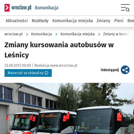
Serwis informacyjny wroclaw.pl podserwis: Komunikacja
Menu
Aktualności
Rozkłady
Komunikacja miejska
Zmiany
Piesi
Row
wroclaw.pl
Komunikacja
Komunikacja miejska
Zmiany w komunika
Zmiany kursowania autobusów w
Leśnicy
Data publikacji:
Autor:
23.09.2013 00:00 |
Redakcja www.wroclaw.pl
artykuł
Udostępnij
Materiał archiwalny
Kliknij, aby powiększyć