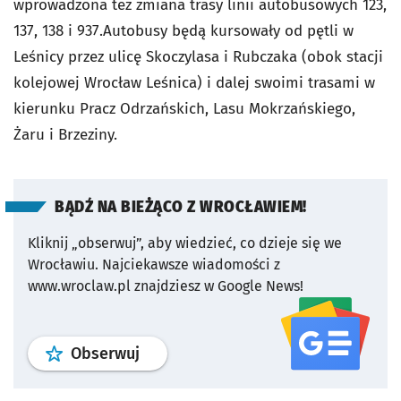
wprowadzona też zmiana trasy linii autobusowych 123,
137, 138 i 937.Autobusy będą kursowały od pętli w
Leśnicy przez ulicę Skoczylasa i Rubczaka (obok stacji
kolejowej Wrocław Leśnica) i dalej swoimi trasami w
kierunku Pracz Odrzańskich, Lasu Mokrzańskiego,
Żaru i Brzeziny.
BĄDŹ NA BIEŻĄCO Z WROCŁAWIEM!
Kliknij „obserwuj”, aby wiedzieć, co dzieje się we
Wrocławiu.
Najciekawsze wiadomości z
www.wroclaw.pl znajdziesz w Google News!
profil
google news
serwisu wroclaw
Obserwuj