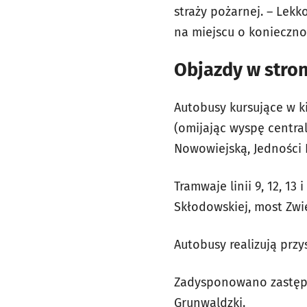
straży pożarnej. – Lek
na miejscu o koniecznoś
Objazdy w stron
Autobusy kursujące w k
(omijając wyspę centra
Nowowiejską, Jedności 
Tramwaje linii 9, 12, 1
Skłodowskiej, most Zwie
Autobusy realizują prz
Zadysponowano zastępcz
Grunwaldzki.