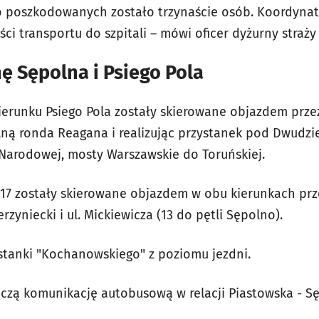
ko poszkodowanych zostało trzynaście osób. Koordyn
ci transportu do szpitali – mówi oficer dyżurny straży
ę Sępolna i Psiego Pola
ierunku Psiego Pola zostały skierowane objazdem przez
lną ronda Reagana i realizując przystanek pod Dwudzie
Narodowej, mosty Warszawskie do Toruńskiej.
3 i 17 zostały skierowane objazdem w obu kierunkach prze
rzyniecki i ul. Mickiewicza (13 do pętli Sępolno).
ystanki "Kochanowskiego" z poziomu jezdni.
ą komunikację autobusową w relacji Piastowska - Sęp