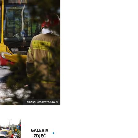
Tomasz Hołod/wroclaw.pl
GALERIA
ZDJĘĆ