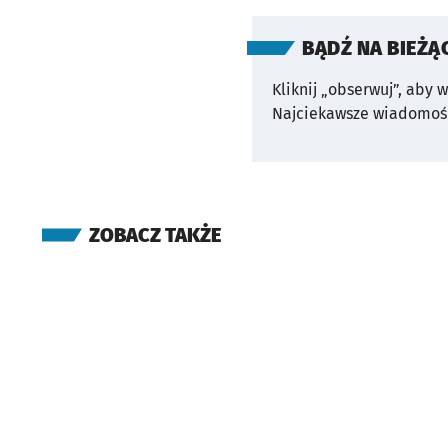
BĄDŹ NA BIEŻĄ
Kliknij „obserwuj”, aby 
Najciekawsze wiadomośc
ZOBACZ TAKŻE