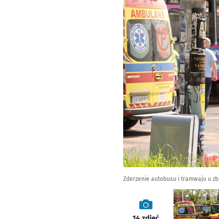
Zderzenie autobusu i tramwaju u zb
galeria
14
zdjęć