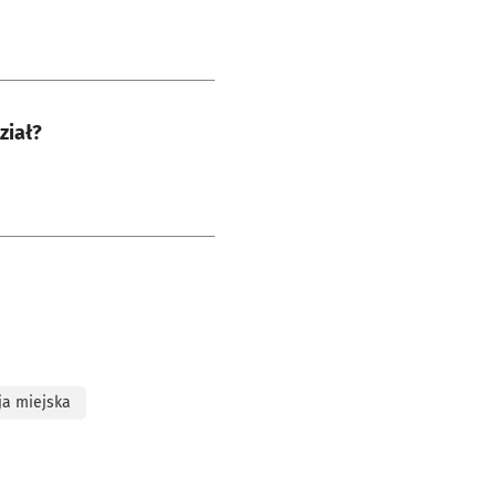
ział?
ja miejska