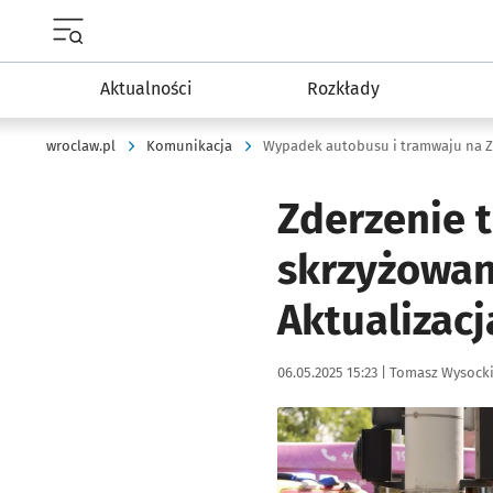
Menu główne portalu wroclaw.pl
Aktualności
Rozkłady
wroclaw.pl
Komunikacja
Wypadek autobusu i tramwaju na Za
Zderzenie 
skrzyżowan
Aktualizacj
Data publikacji:
Autor:
06.05.2025 15:23 |
Tomasz Wysock
Kliknij, aby zobaczyć galer