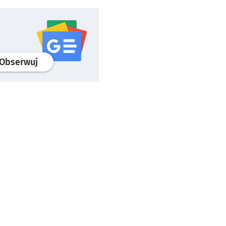
profil
google news
serwisu wroclaw.pl
Obserwuj