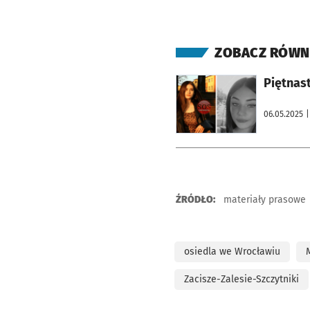
ZOBACZ RÓWN
otworzy się w nowej karcie
Piętnast
06.05.2025
|
ŹRÓDŁO:
materiały prasowe
osiedla we Wrocławiu
Zacisze-Zalesie-Szczytniki