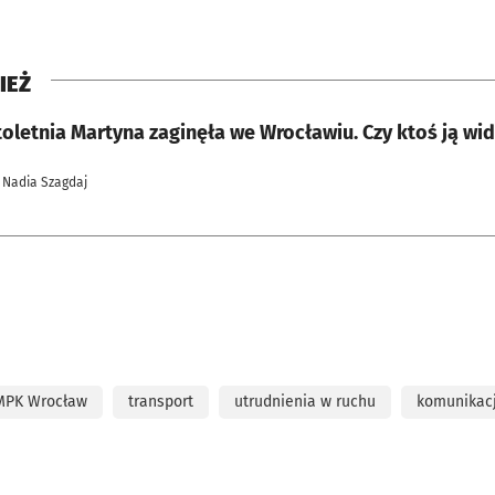
IEŻ
oletnia Martyna zaginęła we Wrocławiu. Czy ktoś ją wid
 Nadia Szagdaj
MPK Wrocław
transport
utrudnienia w ruchu
komunikac