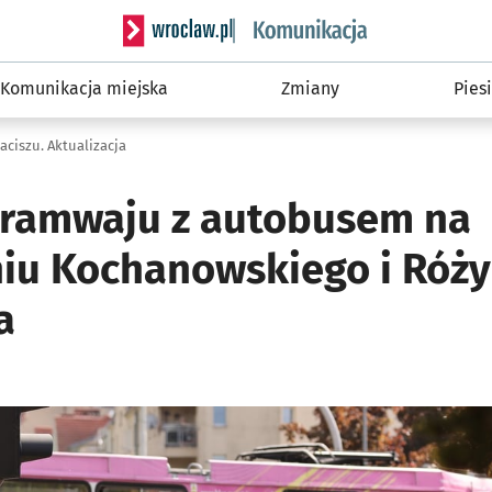
Serwis informacyjny wroclaw.pl podserwis: Ko
Komunikacja miejska
Zmiany
Piesi
ciszu. Aktualizacja
tramwaju z autobusem na
iu Kochanowskiego i Róży
a
i
ię