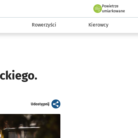
Powietrze
we Wrocławiu
munikacja
umiarkowane
Rowerzyści
Kierowcy
ckiego.
artykuł
Udostępnij