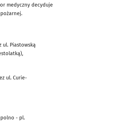
ator medyczny decyduje
 pożarnej.
 ul. Piastowską
stolatką),
z ul. Curie-
olno - pl.