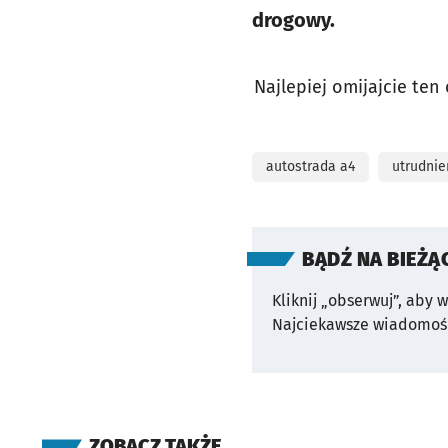
drogowy.
Najlepiej omijajcie ten
autostrada a4
utrudnie
BĄDŹ NA BIEŻĄ
Kliknij „obserwuj”, aby 
Najciekawsze wiadomośc
ZOBACZ TAKŻE