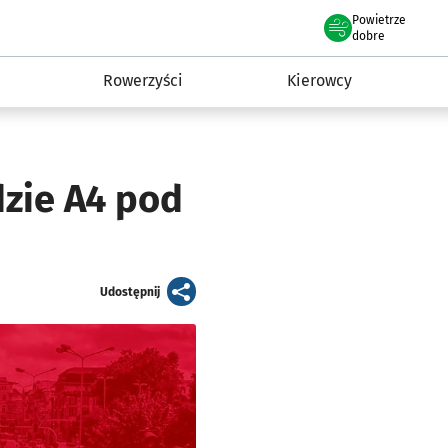
Powietrze
we Wrocławiu
munikacja
dobre
Rowerzyści
Kierowcy
dzie A4 pod
artykuł
Udostępnij