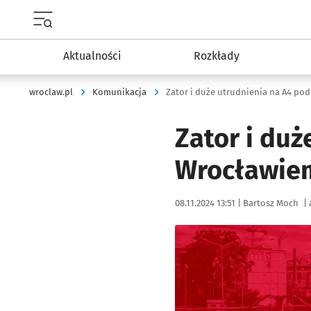
Menu główne portalu wroclaw.pl
Aktualności
Rozkłady
wroclaw.pl
Komunikacja
Zator i duże utrudnienia na A4 po
Zator i duż
Wrocławiem
Data publikacji:
Autor:
08.11.2024 13:51 |
Bartosz Moch
|
Kliknij, aby powiększyć