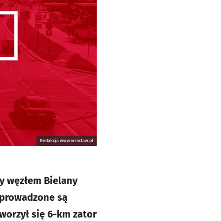
Redakcja www.wroclaw.pl
y węzłem Bielany
 prowadzone są
worzył się 6-km zator