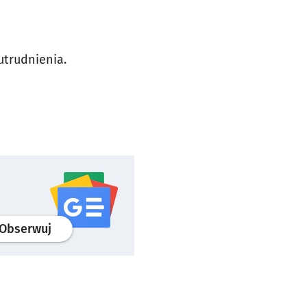
utrudnienia.
profil
google news
serwisu wroclaw.pl
Obserwuj