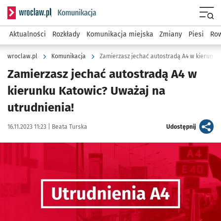
Serwis informacyjny wroclaw.pl podserwis: Komunikacja
Menu
Aktualności
Rozkłady
Komunikacja miejska
Zmiany
Piesi
Row
wroclaw.pl
Komunikacja
Zamierzasz jechać autostradą A4 w kierunku
Zamierzasz jechać autostradą A4 w
kierunku Katowic? Uważaj na
utrudnienia!
Data publikacji:
Autor:
artykuł
16.11.2023 11:23 |
Beata Turska
Udostępnij
Kliknij, aby powiększyć