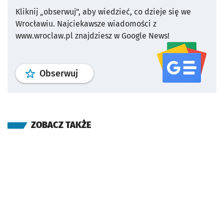
Kliknij „obserwuj”, aby wiedzieć, co dzieje się we
Wrocławiu.
Najciekawsze wiadomości z
www.wroclaw.pl znajdziesz w Google News!
profil
google news
serwisu wroclaw
Obserwuj
ZOBACZ TAKŻE