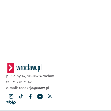
pl. Solny 14,
50-062
Wrocław
tel. 71 776 71 42
e-mail:
redakcja@araw.pl