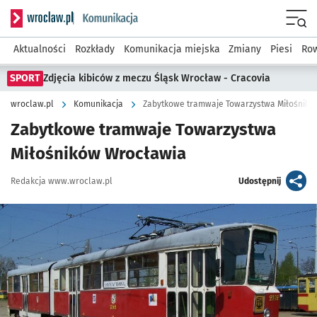
Serwis informacyjny wroclaw.pl podserwis: Komunikacja
Menu
Aktualności
Rozkłady
Komunikacja miejska
Zmiany
Piesi
Row
SPORT
Zdjęcia kibiców z meczu Śląsk Wrocław - Cracovia
wroclaw.pl
Komunikacja
Zabytkowe tramwaje Towarzystwa Miłośnikó
Zabytkowe tramwaje Towarzystwa
Miłośników Wrocławia
Autor:
artykuł
Redakcja www.wroclaw.pl
Udostępnij
Kliknij, aby powiększyć