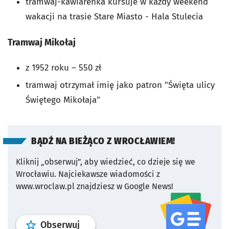
tramwaj-kawiarenka kursuje w każdy weekend
wakacji na trasie Stare Miasto - Hala Stulecia
Tramwaj Mikołaj
z 1952 roku – 550 zł
tramwaj otrzymał imię jako patron "Święta ulicy
Świętego Mikołaja"
BĄDŹ NA BIEŻĄCO Z WROCŁAWIEM!
Kliknij „obserwuj”, aby wiedzieć, co dzieje się we
Wrocławiu.
Najciekawsze wiadomości z
www.wroclaw.pl znajdziesz w Google News!
profil
google news
serwisu wroclaw
Obserwuj