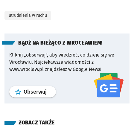
utrudnienia w ruchu
BĄDŹ NA BIEŻĄCO Z WROCŁAWIEM!
Kliknij „obserwuj”, aby wiedzieć, co dzieje się we
Wrocławiu.
Najciekawsze wiadomości z
www.wroclaw.pl znajdziesz w Google News!
profil
google news
serwisu wroclaw
Obserwuj
ZOBACZ TAKŻE