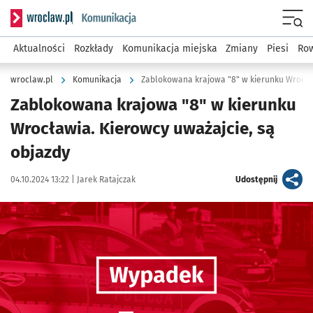
Serwis informacyjny wroclaw.pl podserwis: Komunikacja
Menu
Aktualności
Rozkłady
Komunikacja miejska
Zmiany
Piesi
Row
wroclaw.pl
Komunikacja
Zablokowana krajowa "8" w kierunku Wrocław
Zablokowana krajowa "8" w kierunku
Wrocławia. Kierowcy uważajcie, są
objazdy
Data publikacji:
Autor:
artykuł
04.10.2024 13:22 |
Jarek Ratajczak
Udostępnij
Kliknij, aby powiększyć