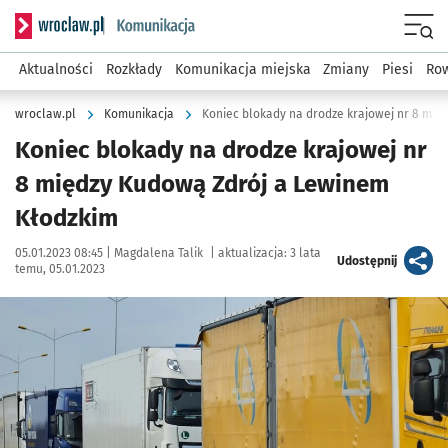
Serwis informacyjny wroclaw.pl podserwis: Komunikacja
Menu
Aktualności
Rozkłady
Komunikacja miejska
Zmiany
Piesi
Row
wroclaw.pl
Komunikacja
Koniec blokady na drodze krajowej nr 8 mię
Koniec blokady na drodze krajowej nr
8 między Kudową Zdrój a Lewinem
Kłodzkim
Data publikacji:
Autor:
05.01.2023 08:45 |
Magdalena Talik
|
aktualizacja:
3 lata
artykuł
Udostępnij
temu, 05.01.2023
Kliknij, aby powiększyć