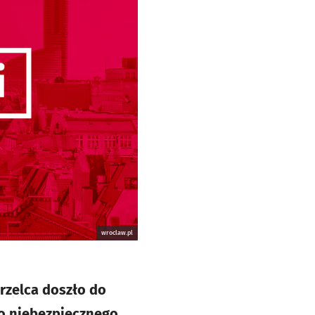
wroclaw.pl
rzelca doszło do
do niebezpiecznego