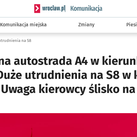
Serwis informacyjny wroclaw.pl podserwis: Ko
Komunikacja miejska
Zmiany
Piesi
utrudnienia na S8
a autostrada A4 w kieru
 Duże utrudnienia na S8 w
 Uwaga kierowcy ślisko na