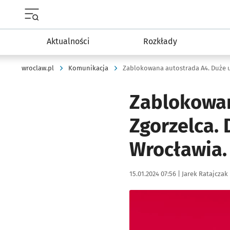
Menu główne portalu wroclaw.pl
Aktualności
Rozkłady
wroclaw.pl
Komunikacja
Zablokowana autostrada A4. Duże 
Zablokowan
Zgorzelca.
Wrocławia.
Data publikacji:
Autor:
15.01.2024 07:56 |
Jarek Ratajczak
Kliknij, aby powiększyć