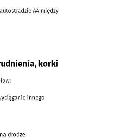
 autostradzie A4 między
rudnienia, korki
ław:
wyciąganie innego
 na drodze.