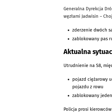
Generalna Dyrekcja Dró
węzłami J
adwisin – Cho
zderzenie dwóch 
zablokowany pas r
Aktualna sytuac
Utrudnienie na S8, mię
pojazd ciężarowy u
pojazdu z rowu
zablokowany jeden
Policja prosi kierowcó