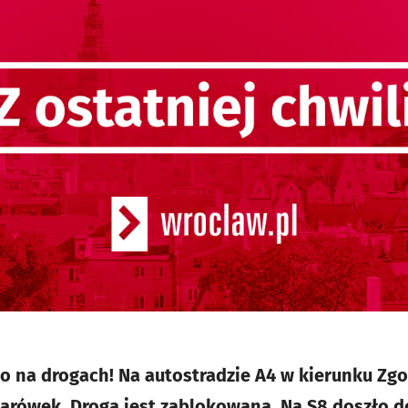
o na drogach! Na autostradzie A4 w kierunku Zgo
arówek. Droga jest zablokowana. Na S8 doszło 