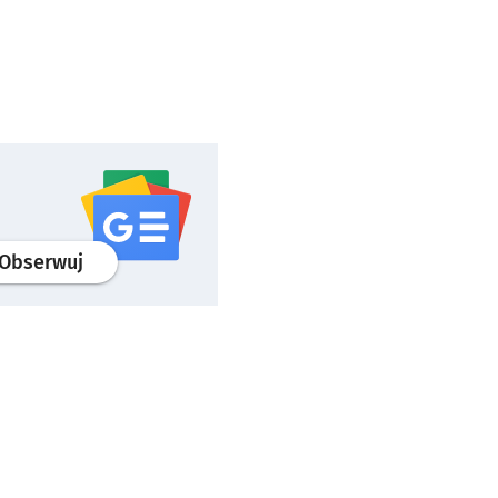
profil
google news
serwisu wroclaw.pl
Obserwuj