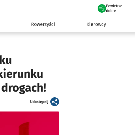
Powietrze
we Wrocławiu
munikacja
dobre
Rowerzyści
Kierowcy
nku
 kierunku
 drogach!
artykuł
Udostępnij