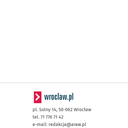
pl. Solny 14,
50-062
Wrocław
tel. 71 776 71 42
e-mail:
redakcja@araw.pl