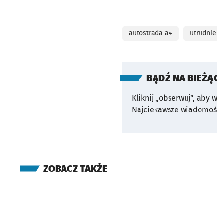
autostrada a4
utrudnie
BĄDŹ NA BIEŻĄ
Kliknij „obserwuj”, aby 
Najciekawsze wiadomośc
ZOBACZ TAKŻE