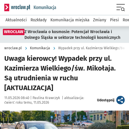
Serwis informacyjny wroclaw.pl podserwis: Komunikacja
Menu
Aktualności
Rozkłady
Komunikacja miejska
Zmiany
Piesi
Row
WROCŁAW
Z Wrocławia o kosmosie: Potencjał Wrocławia i
Dolnego Śląska w sektorze technologii kosmicznych
wroclaw.pl
Komunikacja
Wypadek przy ul. Kazimierza Wielkiego/św. M
Uwaga kierowcy! Wypadek przy ul.
Kazimierza Wielkiego/św. Mikołaja.
Są utrudnienia w ruchu
[AKTUALIZACJA]
Data publikacji:
Autor:
11.05.2026 08:40 |
Paulina Krawczyk
|
aktualizacja:
artykuł
Udostępnij
ćwierć roku temu, 11.05.2026
Kliknij, aby zobaczyć galerię
Kliknij, aby powiększyć