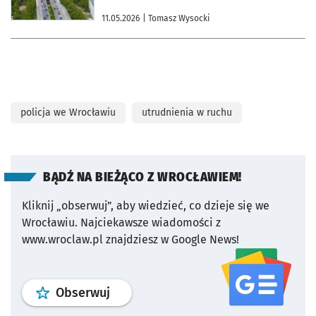
11.05.2026
| Tomasz Wysocki
policja we Wrocławiu
utrudnienia w ruchu
BĄDŹ NA BIEŻĄCO Z WROCŁAWIEM!
Kliknij „obserwuj”, aby wiedzieć, co dzieje się we
Wrocławiu.
Najciekawsze wiadomości z
www.wroclaw.pl znajdziesz w Google News!
profil
google news
serwisu wroclaw
Obserwuj