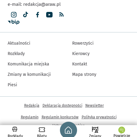
e-mail:
redakcja@araw.pl
Aktualności
Rowerzyści
Rozkłady
Kierowcy
Komunikacja miejska
Kontakt
Zmiany w komunikacji
Mapa strony
Piesi
Inne informacje
Redakcja
Deklaracja dostępności
Newsletter
Regulamin
Regulamin konkursów
Polityka prywatności
Strona główna - wroclaw.pl
Ustawienia cookies
Powietrze
Rozkłady
Bilety
Zmiany