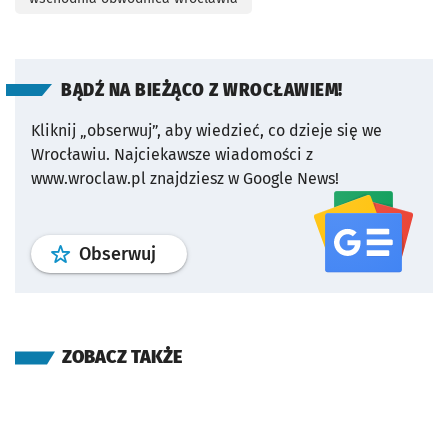
BĄDŹ NA BIEŻĄCO Z WROCŁAWIEM!
Kliknij „obserwuj”, aby wiedzieć, co dzieje się we
Wrocławiu.
Najciekawsze wiadomości z
www.wroclaw.pl znajdziesz w Google News!
profil
google news
serwisu wroclaw
Obserwuj
ZOBACZ TAKŻE