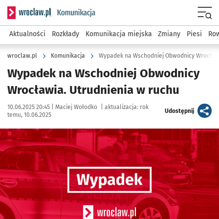
Serwis informacyjny wroclaw.pl podserwis: Komunikacja
Menu
Aktualności
Rozkłady
Komunikacja miejska
Zmiany
Piesi
Row
wroclaw.pl
Komunikacja
Wypadek na Wschodniej Obwodnicy Wrocławi
Wypadek na Wschodniej Obwodnicy
Wrocławia. Utrudnienia w ruchu
Data publikacji:
Autor:
10.06.2025 20:45 |
Maciej Wołodko
|
aktualizacja:
rok
artykuł
Udostępnij
temu, 10.06.2025
Kliknij, aby powiększyć