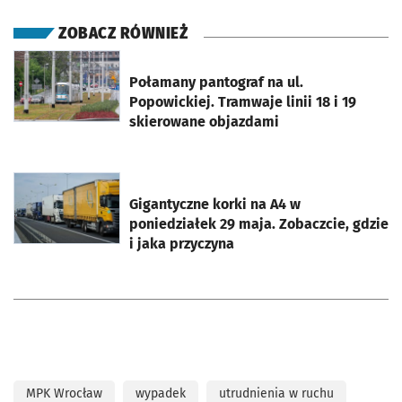
ZOBACZ RÓWNIEŻ
otworzy się w nowej karcie
Połamany pantograf na ul.
Popowickiej. Tramwaje linii 18 i 19
skierowane objazdami
otworzy się w nowej karcie
Gigantyczne korki na A4 w
poniedziałek 29 maja. Zobaczcie, gdzie
i jaka przyczyna
MPK Wrocław
wypadek
utrudnienia w ruchu