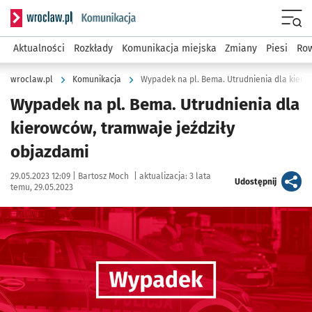
Serwis informacyjny wroclaw.pl podserwis: Komunikacja
Menu
Aktualności
Rozkłady
Komunikacja miejska
Zmiany
Piesi
Row
wroclaw.pl
Komunikacja
Wypadek na pl. Bema. Utrudnienia dla kiero
Wypadek na pl. Bema. Utrudnienia dla
kierowców, tramwaje jeździły
objazdami
Data publikacji:
Autor:
29.05.2023 12:09 |
Bartosz Moch
|
aktualizacja:
3 lata
artykuł
Udostępnij
temu, 29.05.2023
Kliknij, aby powiększyć