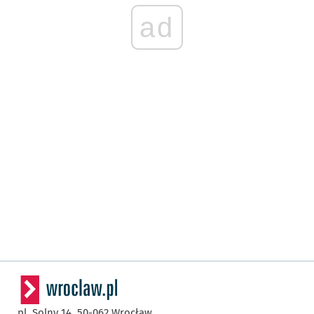
ad
pl. Solny 14,
50-062
Wrocław