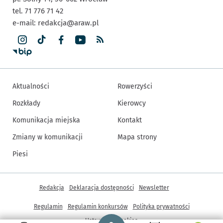
tel. 71 776 71 42
e-mail:
redakcja@araw.pl
Aktualności
Rowerzyści
Rozkłady
Kierowcy
Komunikacja miejska
Kontakt
Zmiany w komunikacji
Mapa strony
Piesi
Inne informacje
Redakcja
Deklaracja dostępności
Newsletter
Regulamin
Regulamin konkursów
Polityka prywatności
Strona główna - wroclaw.pl
Ustawienia cookies