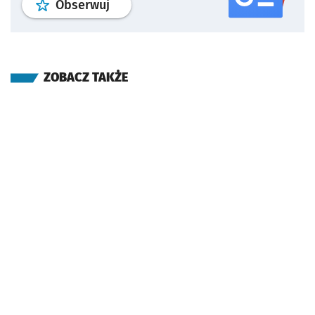
profil
google news
serwisu wroclaw
Obserwuj
ZOBACZ TAKŻE