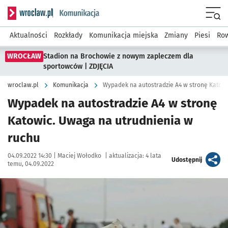
Serwis informacyjny wroclaw.pl podserwis: Komunikacja
Menu
Aktualności
Rozkłady
Komunikacja miejska
Zmiany
Piesi
Row
WROCŁAW
Stadion na Brochowie z nowym zapleczem dla
sportowców | ZDJĘCIA
wroclaw.pl
Komunikacja
Wypadek na autostradzie A4 w stronę Katowi
Wypadek na autostradzie A4 w stronę
Katowic. Uwaga na utrudnienia w
ruchu
Data publikacji:
Autor:
04.09.2022 14:30 |
Maciej Wołodko
|
aktualizacja:
4 lata
artykuł
Udostępnij
temu, 04.09.2022
Kliknij, aby powiększyć