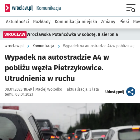
Serwis informacyjny wroclaw.pl podserwis: Komunikacja
Menu
Aktualności
Rozkłady
Komunikacja miejska
Zmiany
Piesi
Row
WROCŁAW
Wrocławska Potańcówka w sobotę, 8 sierpnia
wroclaw.pl
Komunikacja
Wypadek na autostradzie A4 w pobliżu węzła
Wypadek na autostradzie A4 w
pobliżu węzła Pietrzykowice.
Utrudnienia w ruchu
Data publikacji:
Autor:
08.01.2023 18:49 |
Maciej Wołodko
|
aktualizacja:
3 lata
artykuł
Udostępnij
temu, 08.01.2023
Kliknij, aby powiększyć