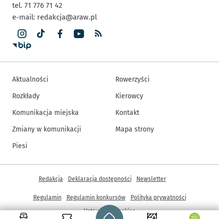
tel. 71 776 71 42
e-mail:
redakcja@araw.pl
Aktualności
Rowerzyści
Rozkłady
Kierowcy
Komunikacja miejska
Kontakt
Zmiany w komunikacji
Mapa strony
Piesi
Inne informacje
Redakcja
Deklaracja dostępności
Newsletter
Regulamin
Regulamin konkursów
Polityka prywatności
Strona główna - wroclaw.pl
Ustawienia cookies