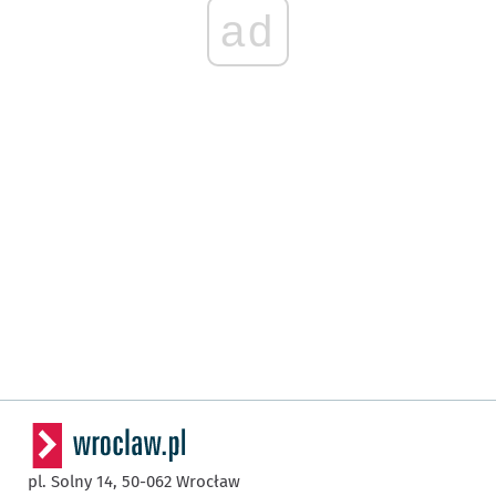
ad
pl. Solny 14,
50-062
Wrocław