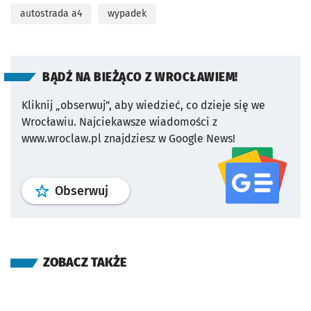
autostrada a4
wypadek
BĄDŹ NA BIEŻĄCO Z WROCŁAWIEM!
Kliknij „obserwuj”, aby wiedzieć, co dzieje się we
Wrocławiu.
Najciekawsze wiadomości z
www.wroclaw.pl znajdziesz w Google News!
profil
google news
serwisu wroclaw
Obserwuj
ZOBACZ TAKŻE