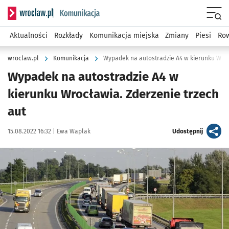
Serwis informacyjny wroclaw.pl podserwis: Komunikacja
Menu
Aktualności
Rozkłady
Komunikacja miejska
Zmiany
Piesi
Row
wroclaw.pl
Komunikacja
Wypadek na autostradzie A4 w kierunku Wroc
Wypadek na autostradzie A4 w
kierunku Wrocławia. Zderzenie trzech
aut
Data publikacji:
Autor:
artykuł
15.08.2022 16:32 |
Ewa Waplak
Udostępnij
Kliknij, aby powiększyć