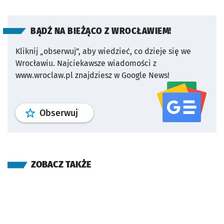
BĄDŹ NA BIEŻĄCO Z WROCŁAWIEM!
Kliknij „obserwuj”, aby wiedzieć, co dzieje się we
Wrocławiu.
Najciekawsze wiadomości z
www.wroclaw.pl znajdziesz w Google News!
profil
google news
serwisu wroclaw
Obserwuj
ZOBACZ TAKŻE