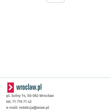
pl. Solny 14,
50-062
Wrocław
tel. 71 776 71 42
e-mail:
redakcja@araw.pl