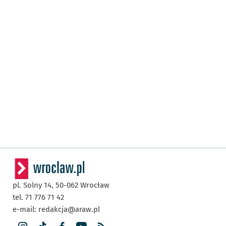
pl. Solny 14,
50-062
Wrocław
tel. 71 776 71 42
e-mail:
redakcja@araw.pl