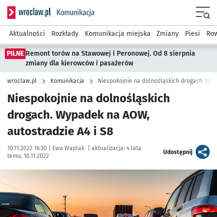
Serwis informacyjny wroclaw.pl podserwis: Komunikacja
Menu
Aktualności
Rozkłady
Komunikacja miejska
Zmiany
Piesi
Row
PILNE
Remont torów na Stawowej i Peronowej. Od 8 sierpnia
zmiany dla kierowców i pasażerów
wroclaw.pl
Komunikacja
Niespokojnie na dolnośląskich drogach. Wyp
Niespokojnie na dolnośląskich
drogach. Wypadek na AOW,
autostradzie A4 i S8
Data publikacji:
Autor:
10.11.2022 16:30 |
Ewa Waplak
|
aktualizacja:
4 lata
artykuł
Udostępnij
temu, 10.11.2022
Kliknij, aby powiększyć