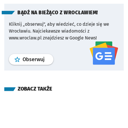
BĄDŹ NA BIEŻĄCO Z WROCŁAWIEM!
Kliknij „obserwuj”, aby wiedzieć, co dzieje się we
Wrocławiu.
Najciekawsze wiadomości z
www.wroclaw.pl znajdziesz w Google News!
profil
google news
serwisu wroclaw
Obserwuj
ZOBACZ TAKŻE