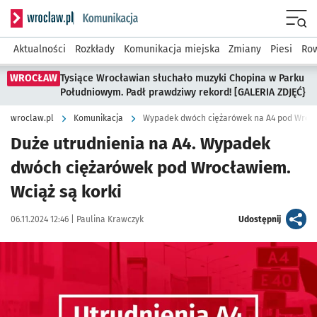
Serwis informacyjny wroclaw.pl podserwis: Komunikacja
Menu
Aktualności
Rozkłady
Komunikacja miejska
Zmiany
Piesi
Row
WROCŁAW
Tysiące Wrocławian słuchało muzyki Chopina w Parku
Południowym. Padł prawdziwy rekord! [GALERIA ZDJĘĆ}
wroclaw.pl
Komunikacja
Wypadek dwóch ciężarówek na A4 pod Wroc
Duże utrudnienia na A4. Wypadek
dwóch ciężarówek pod Wrocławiem.
Wciąż są korki
Data publikacji:
Autor:
artykuł
06.11.2024 12:46 |
Paulina Krawczyk
Udostępnij
Kliknij, aby powiększyć