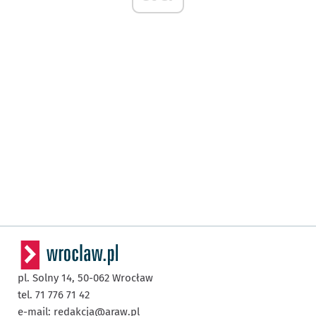
pl. Solny 14,
50-062
Wrocław
tel. 71 776 71 42
e-mail:
redakcja@araw.pl