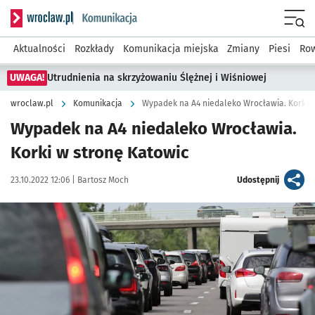
Serwis informacyjny wroclaw.pl podserwis: Komunikacja
Menu
Aktualności
Rozkłady
Komunikacja miejska
Zmiany
Piesi
Row
UWAGA!
Utrudnienia na skrzyżowaniu Ślężnej i Wiśniowej
wroclaw.pl
Komunikacja
Wypadek na A4 niedaleko Wrocławia. Korki w
Wypadek na A4 niedaleko Wrocławia.
Korki w stronę Katowic
Data publikacji:
Autor:
artykuł
23.10.2022 12:06 |
Bartosz Moch
Udostępnij
Kliknij, aby powiększyć