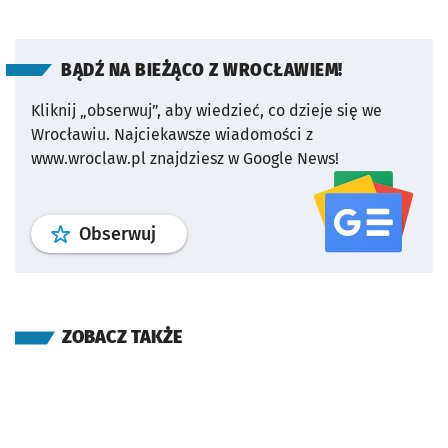
BĄDŹ NA BIEŻĄCO Z WROCŁAWIEM!
Kliknij „obserwuj”, aby wiedzieć, co dzieje się we
Wrocławiu.
Najciekawsze wiadomości z
www.wroclaw.pl znajdziesz w Google News!
profil
google news
serwisu wroclaw
Obserwuj
ZOBACZ TAKŻE