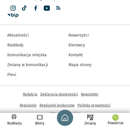
Aktualności
Rowerzyści
Rozkłady
Kierowcy
Komunikacja miejska
Kontakt
Zmiany w komunikacji
Mapa strony
Piesi
Inne informacje
Redakcja
Deklaracja dostępności
Newsletter
Regulamin
Regulamin konkursów
Polityka prywatności
Strona główna - wroclaw.pl
Ustawienia cookies
Powietrze
Rozkłady
Bilety
Zmiany
© Copyright 2005-2026, ARAW S.A., Gmina Wrocław