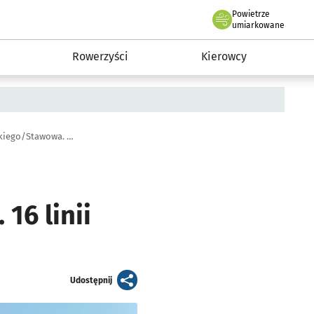
Powietrze
we Wrocławiu
munikacja
umiarkowane
Rowerzyści
Kierowcy
25 czerwca – wymiana rozjazdów na skrzyżowaniu Piłsudskiego/Stawowa. 16 linii zmieni trasy
16 linii
artykuł
Udostępnij