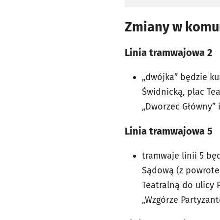
Zmiany w komun
Linia tramwajowa 2
„dwójka” będzie k
Świdnicką, plac Tea
„Dworzec Główny” i
Linia tramwajowa 5
tramwaje linii 5 b
Sądową (z powrotem 
Teatralną do ulicy 
„Wzgórze Partyzant