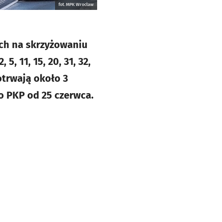
fot. MPK Wrocław
ch na skrzyżowaniu
, 11, 15, 20, 31, 32,
potrwają około 3
o PKP od 25 czerwca.