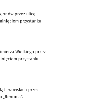
ionów przez ulicę
minięciem przystanku
imierza Wielkiego przez
ominięciem przystanku
ląt Lwowskich przez
ku „Renoma”.