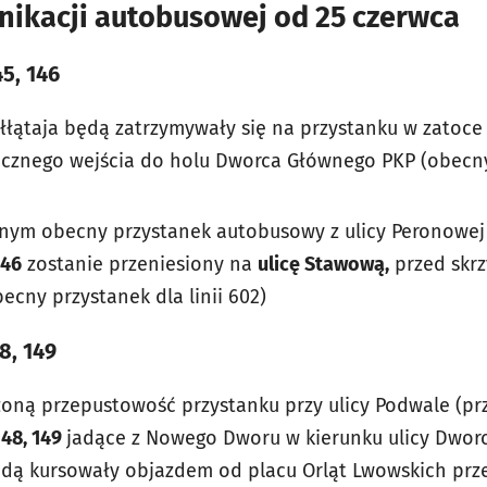
ikacji autobusowej od 25 czerwca
45, 146
ołłątaja będą zatrzymywały się na przystanku w zatoce
cznego wejścia do holu Dworca Głównego PKP (obecny
nym obecny przystanek autobusowy z ulicy Peronowej
146
zostanie przeniesiony na
ulicę Stawową,
przed skrz
ecny przystanek dla linii 602)
8, 149
zoną przepustowość przystanku przy ulicy Podwale (pr
 148, 149
jadące z Nowego Dworu w kierunku ulicy Dworc
dą kursowały objazdem od placu Orląt Lwowskich prze