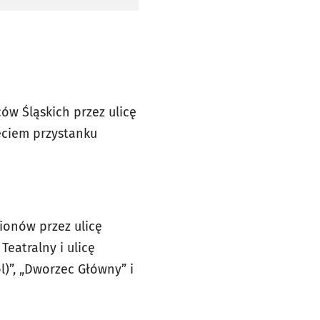
ów Śląskich przez ulicę
ięciem przystanku
onów przez ulicę
eatralny i ulicę
l)”, „Dworzec Główny” i