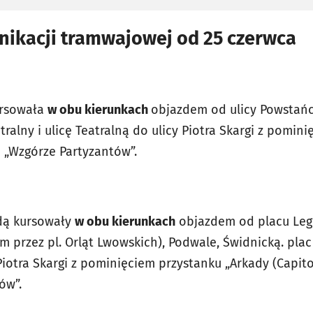
ikacji tramwajowej od 25 czerwca
ursowała
w obu kierunkach
objazdem od ulicy Powstańc
tralny i ulicę Teatralną do ulicy Piotra Skargi z pomin
 „Wzgórze Partyzantów”.
ędą kursowały
w obu kierunkach
objazdem od placu Legi
przez pl. Orląt Lwowskich), Podwale, Świdnicką. plac T
Piotra Skargi z pominięciem przystanku „Arkady (Capito
ów”.