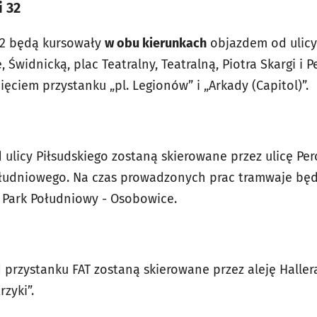
i 32
 32 będą kursowały
w obu kierunkach
objazdem od ulicy
, Świdnicką, plac Teatralny, Teatralną, Piotra Skargi i 
ęciem przystanku „pl. Legionów” i „Arkady (Capitol)”.
d ulicy Piłsudskiego zostaną skierowane przez ulicę P
ołudniowego. Na czas prowadzonych prac tramwaje bę
- Park Południowy - Osobowice.
d przystanku FAT zostaną skierowane przez aleję Haller
rzyki”.