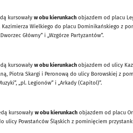
będą kursowały
w obu kierunkach
objazdem od placu Leg
 Kazimierza Wielkiego do placu Dominikańskiego z po
 „Dworzec Główny” i „Wzgórze Partyzantów”.
będą kursowały
w obu kierunkach
objazdem od ulicy Kaz
lną, Piotra Skargi i Peronową do ulicy Borowskiej z p
yki”, „pl. Legionów” i „Arkady (Capitol)”.
będą kursowały
w obu kierunkach
objazdem od placu Or
 do ulicy Powstańców Śląskich z pominięciem przystan