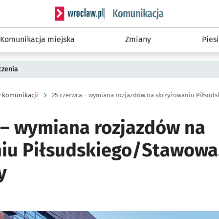
Serwis informacyjny wroclaw.pl podserwis: Ko
Komunikacja miejska
Zmiany
Piesi
czenia
 komunikacji
 – wymiana rozjazdów na
iu Piłsudskiego/Stawowa. 
y