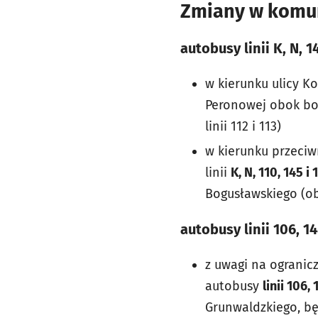
Zmiany w komun
autobusy linii K, N, 1
w kierunku ulicy K
Peronowej obok bo
linii 112 i 113)
w kierunku przeciw
linii
K, N, 110, 145 i 
Bogusławskiego (ob
autobusy linii 106, 14
z uwagi na ogranic
autobusy
linii 106,
Grunwaldzkiego, bę