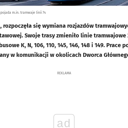
ojada m.in. tramwaje linii 74
a, rozpoczęła się wymiana rozjazdów tramwajowy
tawowej. Swoje trasy zmieniło linie tramwajowe 2, 5
obusowe K, N, 106, 110, 145, 146, 148 i 149. Prace 
iany w komunikacji w okolicach Dworca Główneg
REKLAMA
ad