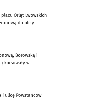
 placu Orląt Lwowskich
Peronową do ulicy
eronową, Borowską i
dą kursowały w
a i ulicę Powstańców