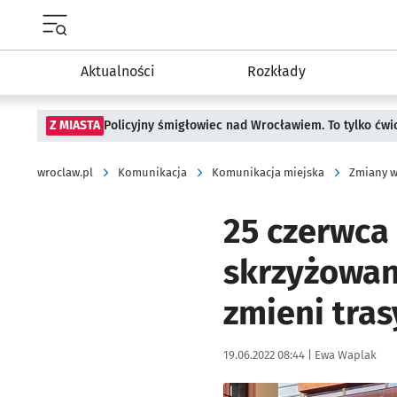
Menu główne portalu wroclaw.pl
Aktualności
Rozkłady
Z MIASTA
Policyjny śmigłowiec nad Wrocławiem. To tylko ćwi
wroclaw.pl
Komunikacja
Komunikacja miejska
Zmiany w
25 czerwca
skrzyżowan
zmieni tras
Data publikacji:
Autor:
19.06.2022 08:44 |
Ewa Waplak
Kliknij, aby powiększyć