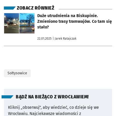
ZOBACZ RÓWNIEŻ
otworzy się w nowej karcie
Duże utrudnienia na Biskupinie.
Zmieniono trasy tramwajów. Co tam się
stało?
22.01.2025
| Jarek Ratajczak
Sołtysowice
BĄDŹ NA BIEŻĄCO Z WROCŁAWIEM!
Kliknij „obserwuj”, aby wiedzieć, co dzieje się we
Wrocławiu.
Najciekawsze wiadomości z