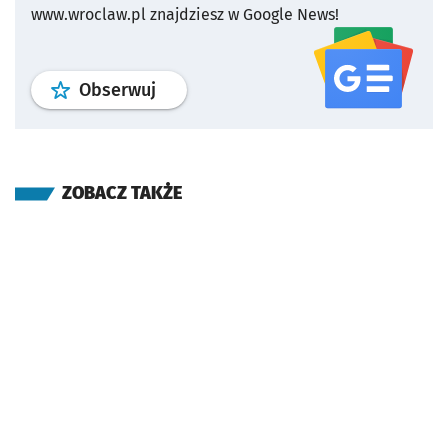
www.wroclaw.pl znajdziesz w Google News!
profil
google news
serwisu wroclaw
Obserwuj
ZOBACZ TAKŻE