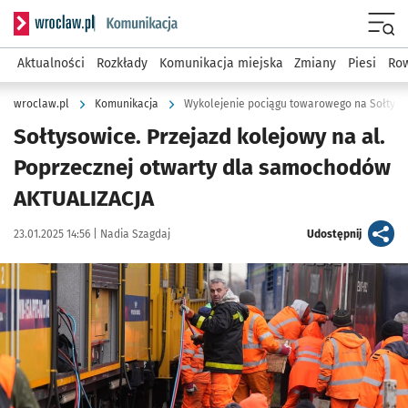
Serwis informacyjny wroclaw.pl podserwis: Komunikacja
Menu
Aktualności
Rozkłady
Komunikacja miejska
Zmiany
Piesi
Row
wroclaw.pl
Komunikacja
Wykolejenie pociągu towarowego na Sołtys
Sołtysowice. Przejazd kolejowy na al.
Poprzecznej otwarty dla samochodów
AKTUALIZACJA
Data publikacji:
Autor:
artykuł
23.01.2025 14:56 |
Nadia Szagdaj
Udostępnij
Kliknij, aby zobaczyć galerię
Kliknij, aby powiększyć