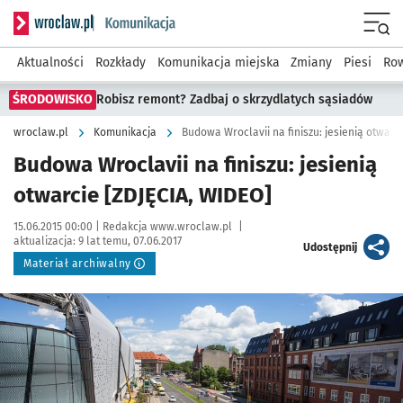
Serwis informacyjny wroclaw.pl podserwis: Komunikacja
Menu
Aktualności
Rozkłady
Komunikacja miejska
Zmiany
Piesi
Row
ŚRODOWISKO
Robisz remont? Zadbaj o skrzydlatych sąsiadów
wroclaw.pl
Komunikacja
Budowa Wroclavii na finiszu: jesienią otwarc
Budowa Wroclavii na finiszu: jesienią
otwarcie [ZDJĘCIA, WIDEO]
Data publikacji:
Autor:
15.06.2015 00:00 |
Redakcja www.wroclaw.pl
|
aktualizacja:
9 lat temu, 07.06.2017
artykuł
Udostępnij
Materiał archiwalny
Kliknij, aby powiększyć