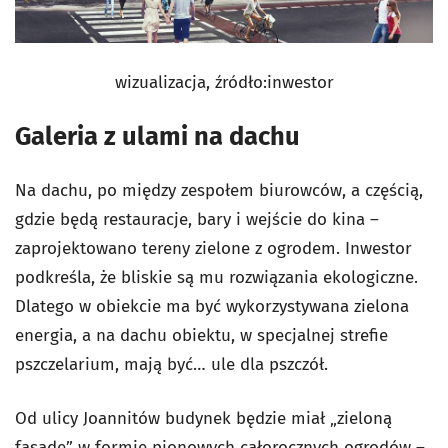
wizualizacja, źródło:inwestor
Galeria z ulami na dachu
Na dachu, po między zespołem biurowców, a częścią,
gdzie będą restauracje, bary i wejście do kina –
zaprojektowano tereny zielone z ogrodem. Inwestor
podkreśla, że bliskie są mu rozwiązania ekologiczne.
Dlatego w obiekcie ma być wykorzystywana zielona
energia, a na dachu obiektu, w specjalnej strefie
pszczelarium, mają być… ule dla pszczół.
Od ulicy Joannitów budynek będzie miał „zieloną
fasadę” w formie pionowych całorocznych ogrodów –