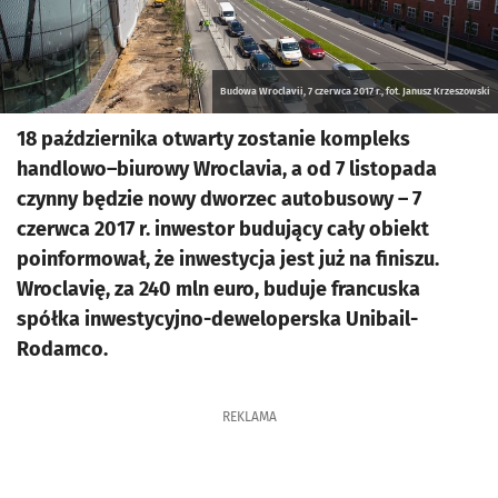
Budowa Wroclavii, 7 czerwca 2017 r., fot. Janusz Krzeszowski
18 października otwarty zostanie kompleks
handlowo–biurowy Wroclavia, a od 7 listopada
czynny będzie nowy dworzec autobusowy – 7
czerwca 2017 r. inwestor budujący cały obiekt
poinformował, że inwestycja jest już na finiszu.
Wroclavię, za 240 mln euro, buduje francuska
spółka inwestycyjno-deweloperska Unibail-
Rodamco.
REKLAMA