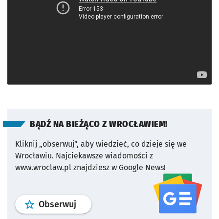
BĄDŹ NA BIEŻĄCO Z WROCŁAWIEM!
Kliknij „obserwuj”, aby wiedzieć, co dzieje się we
Wrocławiu.
Najciekawsze wiadomości z
www.wroclaw.pl znajdziesz w Google News!
profil
google news
serwisu wroclaw
Obserwuj