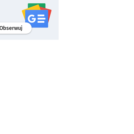
profil
google news
serwisu wroclaw.pl
Obserwuj