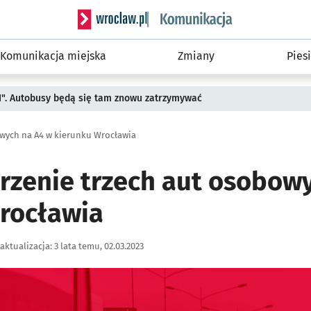
Serwis informacyjny wroclaw.pl podserwis: Ko
Komunikacja miejska
Zmiany
Piesi
II". Autobusy będą się tam znowu zatrzymywać
wych na A4 w kierunku Wrocławia
rzenie trzech aut osobow
rocławia
aktualizacja:
3 lata temu, 02.03.2023