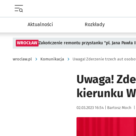
Menu główne portalu wroclaw.pl
Aktualności
Rozkłady
WROCŁAW
Zakończenie remontu przystanku "pl. Jana Pawła 
wroclaw.pl
Komunikacja
Uwaga! Zderzenie trzech aut osobo
Uwaga! Zde
kierunku W
Data publikacji:
Autor:
02.03.2023 16:54 |
Bartosz Moch
|
Kliknij, aby powiększyć