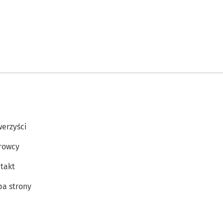
erzyści
rowcy
takt
a strony