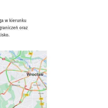
ga w kierunku
raniczeń oraz
isko.