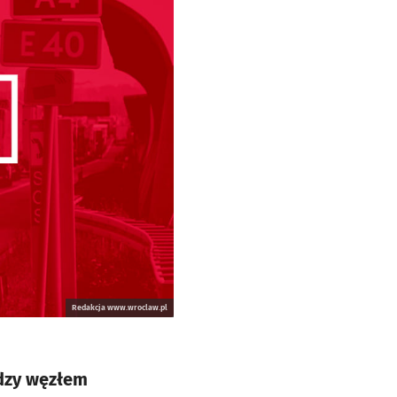
Redakcja www.wroclaw.pl
ędzy węzłem