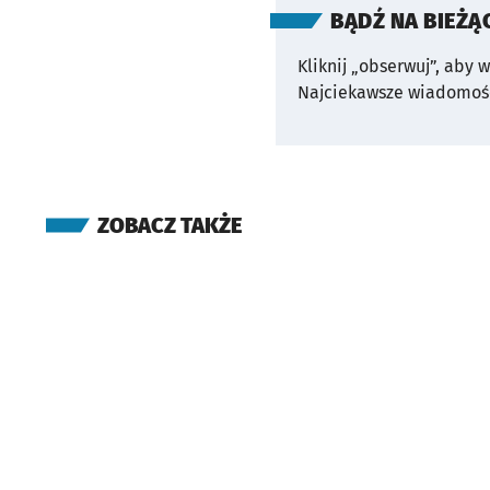
BĄDŹ NA BIEŻĄ
Kliknij „obserwuj”, aby 
Najciekawsze wiadomośc
ZOBACZ TAKŻE