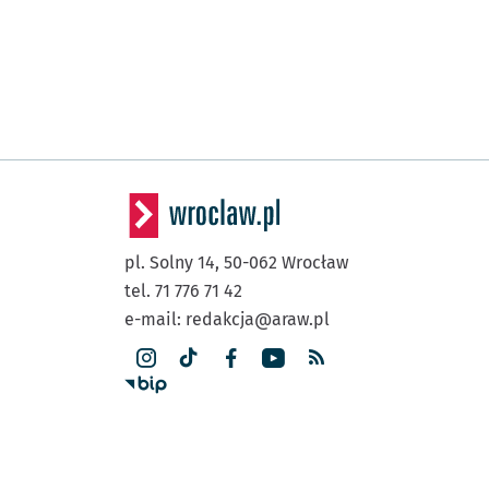
pl. Solny 14,
50-062
Wrocław
tel. 71 776 71 42
e-mail:
redakcja@araw.pl