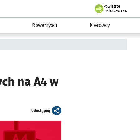
Powietrze
we Wrocławiu
munikacja
umiarkowane
Rowerzyści
Kierowcy
ych na A4 w
artykuł
Udostępnij