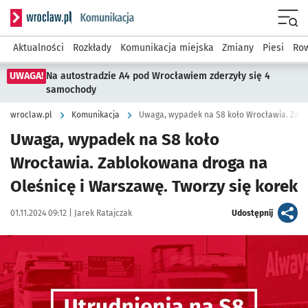
Serwis informacyjny wroclaw.pl podserwis: Komunikacja
Menu
Aktualności
Rozkłady
Komunikacja miejska
Zmiany
Piesi
Row
UWAGA!
Na autostradzie A4 pod Wrocławiem zderzyły się 4
samochody
wroclaw.pl
Komunikacja
Uwaga, wypadek na S8 koło
Wrocławia. Zablokowana droga na
Oleśnicę i Warszawę. Tworzy się korek
Data publikacji:
Autor:
artykuł
01.11.2024 09:12 |
Jarek Ratajczak
Udostępnij
Kliknij, aby powiększyć