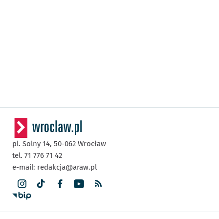
pl. Solny 14,
50-062
Wrocław
tel. 71 776 71 42
e-mail:
redakcja@araw.pl