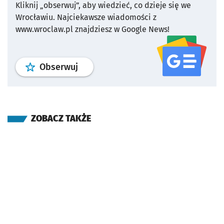
Kliknij „obserwuj”, aby wiedzieć, co dzieje się we
Wrocławiu.
Najciekawsze wiadomości z
www.wroclaw.pl znajdziesz w Google News!
profil
google news
serwisu wroclaw
Obserwuj
ZOBACZ TAKŻE