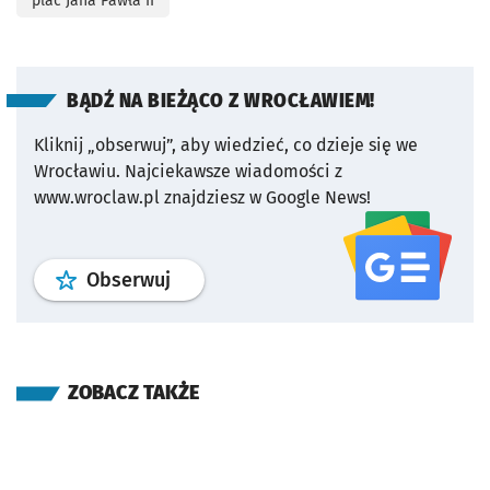
plac Jana Pawła II
BĄDŹ NA BIEŻĄCO Z WROCŁAWIEM!
Kliknij „obserwuj”, aby wiedzieć, co dzieje się we
Wrocławiu.
Najciekawsze wiadomości z
www.wroclaw.pl znajdziesz w Google News!
profil
google news
serwisu wroclaw
Obserwuj
ZOBACZ TAKŻE