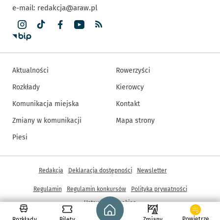
e-mail:
redakcja@araw.pl
Aktualności
Rowerzyści
Rozkłady
Kierowcy
Komunikacja miejska
Kontakt
Zmiany w komunikacji
Mapa strony
Piesi
Inne informacje
Redakcja
Deklaracja dostępności
Newsletter
Regulamin
Regulamin konkursów
Polityka prywatności
Strona główna - wroclaw.pl
Ustawienia cookies
Powietrze
Rozkłady
Bilety
Zmiany