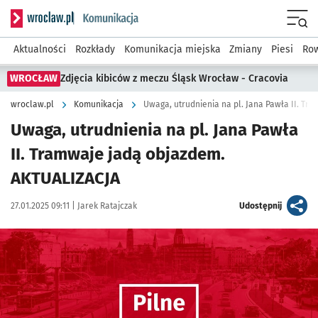
Serwis informacyjny wroclaw.pl podserwis: Komunikacja
Menu
Aktualności
Rozkłady
Komunikacja miejska
Zmiany
Piesi
Row
WROCŁAW
Zdjęcia kibiców z meczu Śląsk Wrocław - Cracovia
wroclaw.pl
Komunikacja
Uwaga, utrudnienia na pl. Jana Pawła II. T
Uwaga, utrudnienia na pl. Jana Pawła
II. Tramwaje jadą objazdem.
AKTUALIZACJA
Data publikacji:
Autor:
artykuł
27.01.2025 09:11 |
Jarek Ratajczak
Udostępnij
Kliknij, aby powiększyć