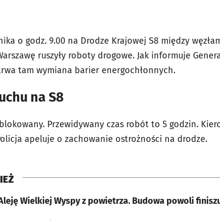
nika o godz. 9.00 na Drodze Krajowej S8 między węzła
arszawę ruszyły roboty drogowe. Jak informuje Genera
 trwa tam wymiana barier energochłonnych.
ruchu na S8
ablokowany. Przewidywany czas robót to 5 godzin. Kie
Policja apeluje o zachowanie ostrożności na drodze.
IEŻ
leję Wielkiej Wyspy z powietrza. Budowa powoli finisz