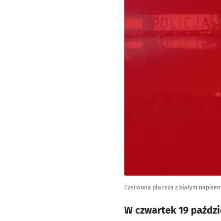
Czerwona plansza z białym napisem 
W czwartek 19 paździ