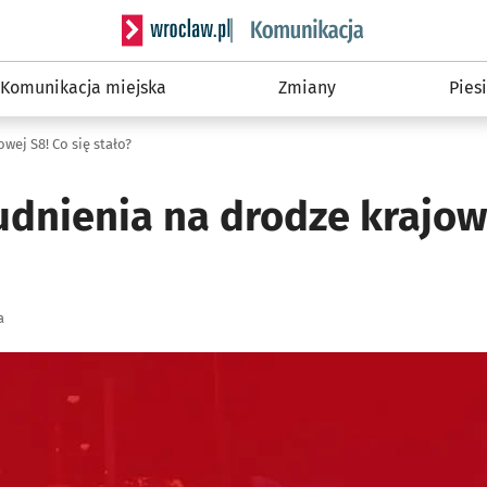
Serwis informacyjny wroclaw.pl podserwis: Ko
Komunikacja miejska
Zmiany
Piesi
wej S8! Co się stało?
udnienia na drodze krajow
a