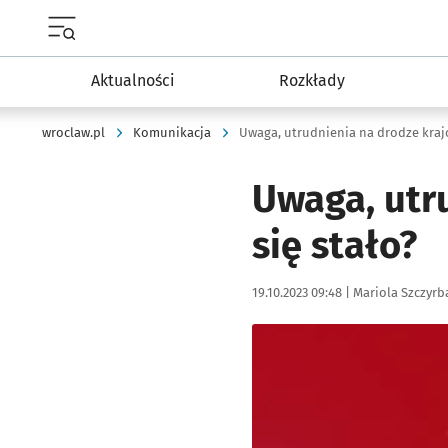
Menu główne portalu wroclaw.pl
Aktualności
Rozkłady
wroclaw.pl
Komunikacja
Uwaga, utrudnienia na drodze krajo
Uwaga, utr
się stało?
Data publikacji:
Autor:
19.10.2023 09:48 |
Mariola Szczyrb
Kliknij, aby powiększyć