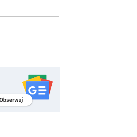
profil
google news
serwisu wroclaw.pl
Obserwuj