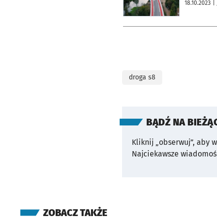
18.10.2023
|
droga s8
BĄDŹ NA BIEŻĄ
Kliknij „obserwuj”, aby 
Najciekawsze wiadomośc
ZOBACZ TAKŻE