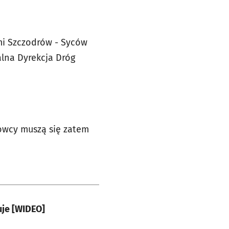
mi Szczodrów - Syców
lna Dyrekcja Dróg
rowcy muszą się zatem
uje [WIDEO]