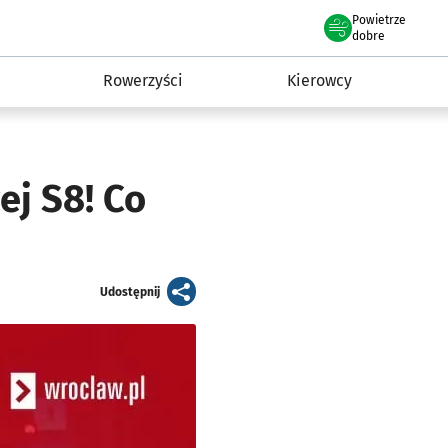
Powietrze
we Wrocławiu
munikacja
dobre
Rowerzyści
Kierowcy
ej S8! Co
artykuł
Udostępnij