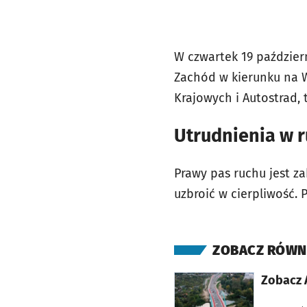
W czwartek 19 paździer
Zachód w kierunku na W
Krajowych i Autostrad,
Utrudnienia w 
Prawy pas ruchu jest z
uzbroić w cierpliwość. 
ZOBACZ RÓWN
otworzy się w nowej karcie
Zobacz A