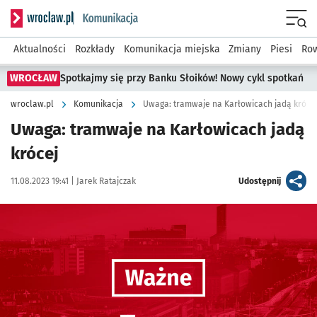
Serwis informacyjny wroclaw.pl podserwis: Komunikacja
Menu
Aktualności
Rozkłady
Komunikacja miejska
Zmiany
Piesi
Row
WROCŁAW
Spotkajmy się przy Banku Słoików! Nowy cykl spotkań
wroclaw.pl
Komunikacja
Uwaga: tramwaje na Karłowicach jadą króce
Uwaga: tramwaje na Karłowicach jadą
krócej
Data publikacji:
Autor:
artykuł
11.08.2023 19:41 |
Jarek Ratajczak
Udostępnij
Kliknij, aby powiększyć