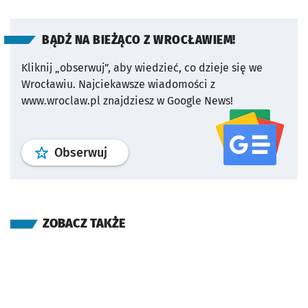
BĄDŹ NA BIEŻĄCO Z WROCŁAWIEM!
Kliknij „obserwuj”, aby wiedzieć, co dzieje się we
Wrocławiu.
Najciekawsze wiadomości z
www.wroclaw.pl znajdziesz w Google News!
profil
google news
serwisu wroclaw
Obserwuj
ZOBACZ TAKŻE