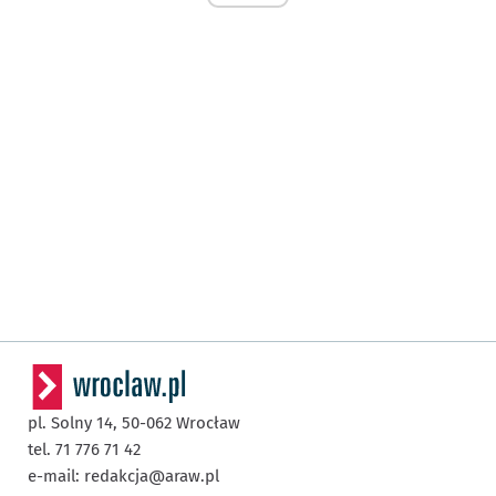
pl. Solny 14,
50-062
Wrocław
tel. 71 776 71 42
e-mail:
redakcja@araw.pl