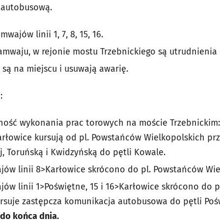
ę autobusową.
wajów linii 1, 7, 8, 15, 16.
amwaju, w rejonie mostu Trzebnickiego są utrudnieni
są na miejscu i usuwają awarię.
e:
zność wykonania prac torowych na moście Trzebnickim
arłowice kursują od pl. Powstańców Wielkopolskich prz
, Toruńską i Kwidzyńską do pętli Kowale.
ów linii 8>Karłowice skrócono do pl. Powstańców Wie
ów linii 1>Poświętne, 15 i 16>Karłowice skrócono do 
rsuje zastępcza komunikacja autobusowa do pętli Poś
do końca dnia.