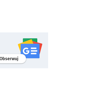
profil
google news
serwisu wroclaw.pl
Obserwuj