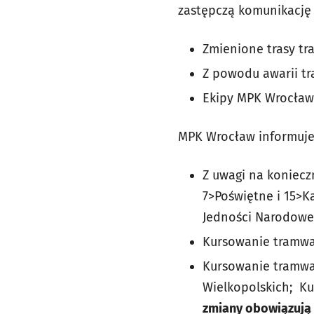
zastępczą komunikacj
Zmienione trasy tram
Z powodu awarii tr
Ekipy MPK Wrocław 
MPK Wrocław informuj
Z uwagi na koniec
7>Poświętne i 15>K
Jedności Narodowej
Kursowanie tramwaj
Kursowanie tramwaj
Wielkopolskich; Ku
zmiany obowiązują 