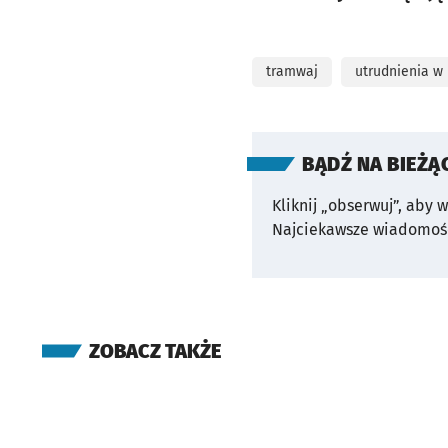
tramwaj
utrudnienia w
BĄDŹ NA BIEŻĄ
Kliknij „obserwuj”, aby 
Najciekawsze wiadomośc
ZOBACZ TAKŻE