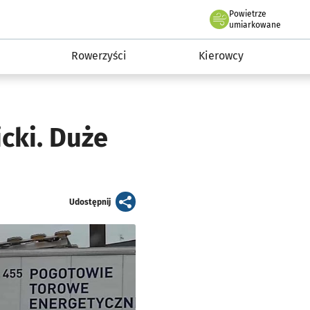
Powietrze
we Wrocławiu
munikacja
umiarkowane
Rowerzyści
Kierowcy
cki. Duże
artykuł
Udostępnij