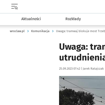
Menu główne portalu wroclaw.pl
Aktualności
Rozkłady
wroclaw.pl
Komunikacja
Uwaga: tramwaj blokuje most Trzeb
Uwaga: tra
utrudnieni
Data publikacji:
Autor:
25.09.2023 07:42 |
Jarek Ratajczak
Kliknij, aby powiększyć