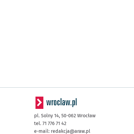
pl. Solny 14,
50-062
Wrocław
tel. 71 776 71 42
e-mail:
redakcja@araw.pl