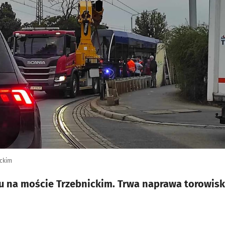
ickim
 na moście Trzebnickim. Trwa naprawa torowisk