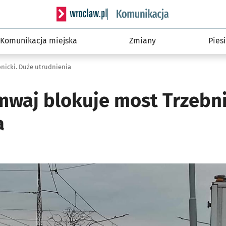
Serwis informacyjny wroclaw.pl podserwis: Ko
Komunikacja miejska
Zmiany
Piesi
nicki. Duże utrudnienia
mwaj blokuje most Trzebni
a