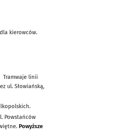
a dla kierowców.
:
Tramwaje linii
ez ul. Słowiańską,
lkopolskich.
pl. Powstańców
więtne.
Powyższe