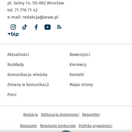
pl. Solny 14,
50-062
Wrocław
tel. 71 776 71 42
e-mail:
redakcja@araw.pl
Aktualności
Rowerzyści
Rozkłady
Kierowcy
Komunikacja miejska
Kontakt
Zmiany w komunikacji
Mapa strony
Piesi
Inne informacje
Redakcja
Deklaracja dostępności
Newsletter
Regulamin
Regulamin konkursów
Polityka prywatności