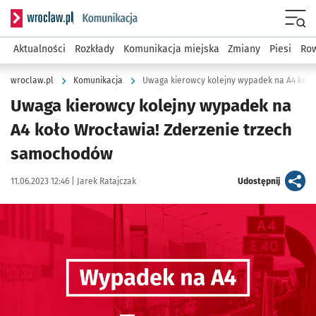
Serwis informacyjny wroclaw.pl podserwis: Komunikacja
Menu
Aktualności
Rozkłady
Komunikacja miejska
Zmiany
Piesi
Row
wroclaw.pl
Komunikacja
Uwaga kierowcy kolejny wypadek na
A4 koło Wrocławia! Zderzenie trzech
samochodów
Data publikacji:
Autor:
artykuł
11.06.2023 12:46 |
Jarek Ratajczak
Udostępnij
Kliknij, aby powiększyć