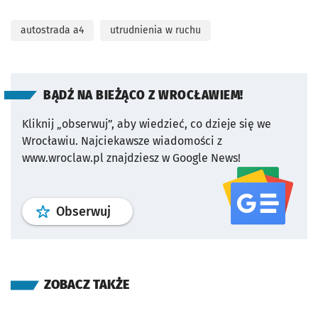
autostrada a4
utrudnienia w ruchu
BĄDŹ NA BIEŻĄCO Z WROCŁAWIEM!
Kliknij „obserwuj”, aby wiedzieć, co dzieje się we
Wrocławiu.
Najciekawsze wiadomości z
www.wroclaw.pl znajdziesz w Google News!
profil
google news
serwisu wroclaw
Obserwuj
ZOBACZ TAKŻE