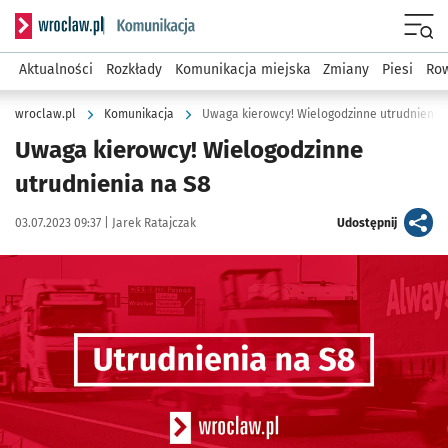
Serwis informacyjny wroclaw.pl podserwis: Komunikacja
Menu
Aktualności
Rozkłady
Komunikacja miejska
Zmiany
Piesi
Row
wroclaw.pl
Komunikacja
Uwaga kierowcy! Wielogodzinne utrudnienia
Uwaga kierowcy! Wielogodzinne
utrudnienia na S8
Data publikacji:
Autor:
artykuł
03.07.2023 09:37 |
Jarek Ratajczak
Udostępnij
Kliknij, aby powiększyć