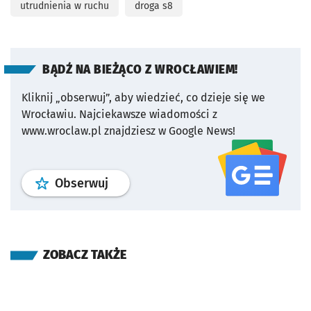
utrudnienia w ruchu
droga s8
BĄDŹ NA BIEŻĄCO Z WROCŁAWIEM!
Kliknij „obserwuj”, aby wiedzieć, co dzieje się we
Wrocławiu.
Najciekawsze wiadomości z
www.wroclaw.pl znajdziesz w Google News!
profil
google news
serwisu wroclaw
Obserwuj
ZOBACZ TAKŻE