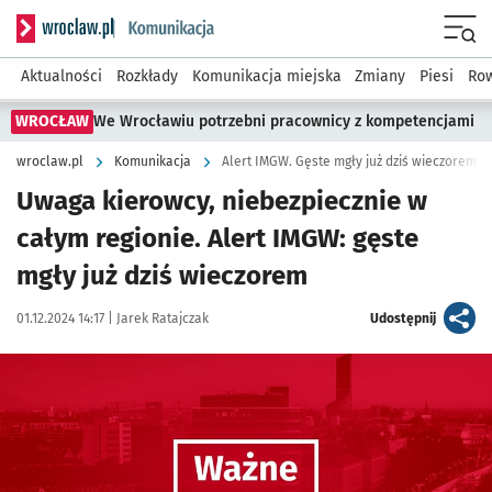
Serwis informacyjny wroclaw.pl podserwis: Komunikacja
Menu
Aktualności
Rozkłady
Komunikacja miejska
Zmiany
Piesi
Row
WROCŁAW
We Wrocławiu potrzebni pracownicy z kompetencjami
wroclaw.pl
Komunikacja
Alert IMGW. Gęste mgły już dziś wieczorem
Uwaga kierowcy, niebezpiecznie w
całym regionie. Alert IMGW: gęste
mgły już dziś wieczorem
Data publikacji:
Autor:
artykuł
01.12.2024 14:17 |
Jarek Ratajczak
Udostępnij
Kliknij, aby powiększyć