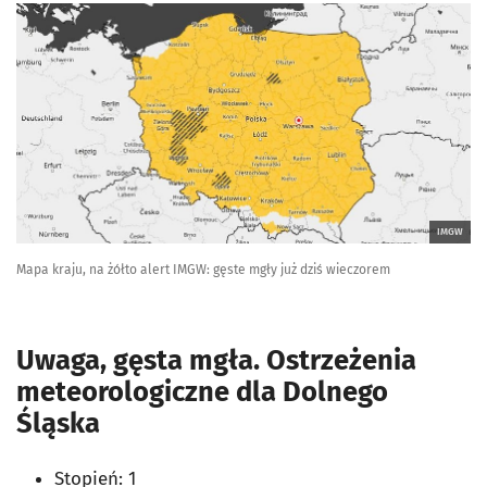
IMGW
Mapa kraju, na żółto alert IMGW: gęste mgły już dziś wieczorem
Uwaga, gęsta mgła. Ostrzeżenia
meteorologiczne dla Dolnego
Śląska
Stopień: 1