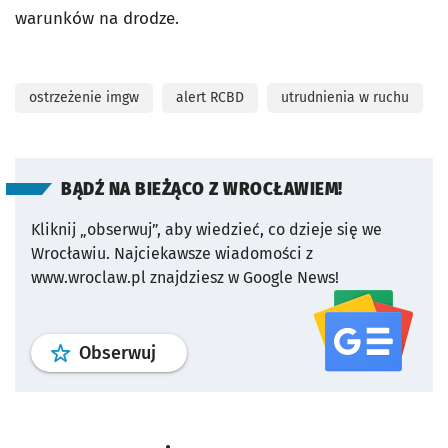
warunków na drodze.
ostrzeżenie imgw
alert RCBD
utrudnienia w ruchu
BĄDŹ NA BIEŻĄCO Z WROCŁAWIEM!
Kliknij „obserwuj”, aby wiedzieć, co dzieje się we
Wrocławiu.
Najciekawsze wiadomości z
www.wroclaw.pl znajdziesz w Google News!
profil
google news
serwisu wroclaw
Obserwuj