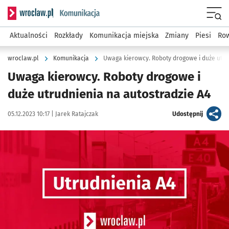
Serwis informacyjny wroclaw.pl podserwis: Komunikacja
Menu
Aktualności
Rozkłady
Komunikacja miejska
Zmiany
Piesi
Row
wroclaw.pl
Komunikacja
Uwaga kierowcy. Roboty drogowe i duże utru
Uwaga kierowcy. Roboty drogowe i
duże utrudnienia na autostradzie A4
Data publikacji:
Autor:
artykuł
05.12.2023 10:17 |
Jarek Ratajczak
Udostępnij
Kliknij, aby powiększyć