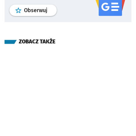
profil
google news
serwisu wroclaw
Obserwuj
ZOBACZ TAKŻE