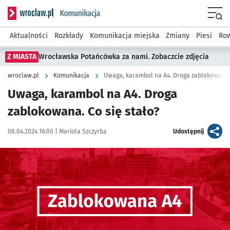
Serwis informacyjny wroclaw.pl podserwis: Komunikacja
Menu
Aktualności
Rozkłady
Komunikacja miejska
Zmiany
Piesi
Row
Z MIASTA
Wrocławska Potańcówka za nami. Zobaczcie zdjęcia
wroclaw.pl
Komunikacja
Uwaga, karambol na A4. Droga zablokowana. 
Uwaga, karambol na A4. Droga
zablokowana. Co się stało?
Data publikacji:
Autor:
artykuł
08.04.2024 16:00 |
Mariola Szczyrba
Udostępnij
Kliknij, aby powiększyć