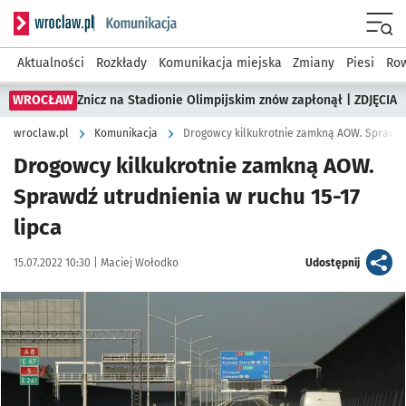
Serwis informacyjny wroclaw.pl podserwis: Komunikacja
Menu
Aktualności
Rozkłady
Komunikacja miejska
Zmiany
Piesi
Row
WROCŁAW
Znicz na Stadionie Olimpijskim znów zapłonął | ZDJĘCIA
wroclaw.pl
Komunikacja
Drogowcy kilkukrotnie zamkną AOW. Sprawdź 
Drogowcy kilkukrotnie zamkną AOW.
Sprawdź utrudnienia w ruchu 15-17
lipca
Data publikacji:
Autor:
artykuł
15.07.2022 10:30 |
Maciej Wołodko
Udostępnij
Kliknij, aby powiększyć