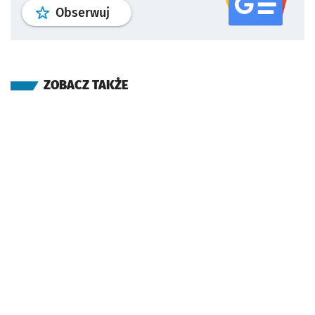
profil
google news
serwisu wroclaw
Obserwuj
ZOBACZ TAKŻE