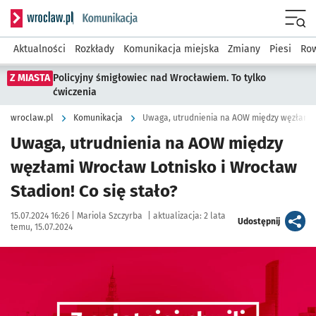
Serwis informacyjny wroclaw.pl podserwis: Komunikacja
Menu
Aktualności
Rozkłady
Komunikacja miejska
Zmiany
Piesi
Row
Z MIASTA
Policyjny śmigłowiec nad Wrocławiem. To tylko
ćwiczenia
wroclaw.pl
Komunikacja
Uwaga, utrudnienia na AOW między węzłami L
Uwaga, utrudnienia na AOW między
węzłami Wrocław Lotnisko i Wrocław
Stadion! Co się stało?
Data publikacji:
Autor:
15.07.2024 16:26 |
Mariola Szczyrba
|
aktualizacja:
2 lata
artykuł
Udostępnij
temu, 15.07.2024
Kliknij, aby powiększyć