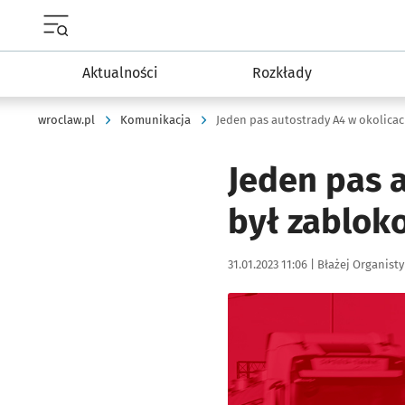
Menu główne portalu wroclaw.pl
Aktualności
Rozkłady
wroclaw.pl
Komunikacja
Jeden pas 
był zablok
Data publikacji:
Autor:
31.01.2023 11:06 |
Błażej Organisty
Kliknij, aby powiększyć