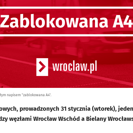
iałym napisem "zablokowana A4".
wych, prowadzonych 31 stycznia (wtorek), jeden
dzy węzłami Wrocław Wschód a Bielany Wrocław