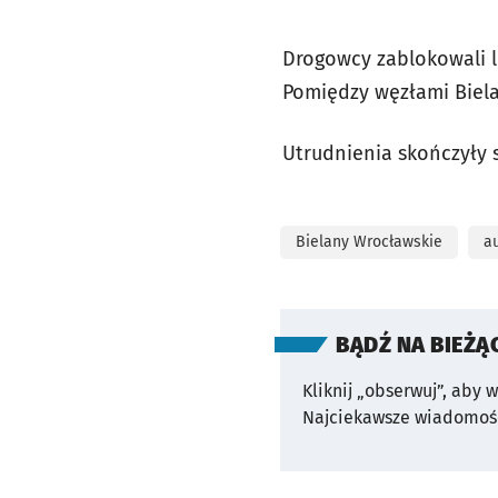
Drogowcy zablokowali l
Pomiędzy węzłami Biel
Utrudnienia skończyły s
Bielany Wrocławskie
a
BĄDŹ NA BIEŻĄ
Kliknij „obserwuj”, aby 
Najciekawsze wiadomośc