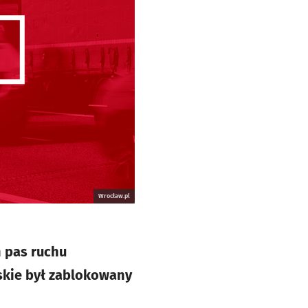
Wrocław.pl
 pas ruchu
skie był zablokowany