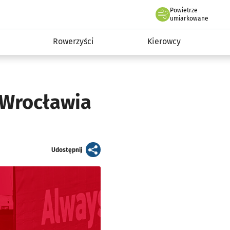
Powietrze
we Wrocławiu
munikacja
umiarkowane
Rowerzyści
Kierowcy
 Wrocławia
artykuł
Udostępnij