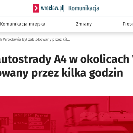
Serwis informacyjny wroclaw.pl podserwis: Ko
Komunikacja miejska
Zmiany
Piesi
Jeden pas autostrady A4 w okolicach Wrocławia był zablokowany przez kilka godzin
autostrady A4 w okolicach
owany przez kilka godzin