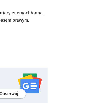
ariery energochłonne.
 pasem prawym.
profil
google news
serwisu wroclaw.pl
Obserwuj