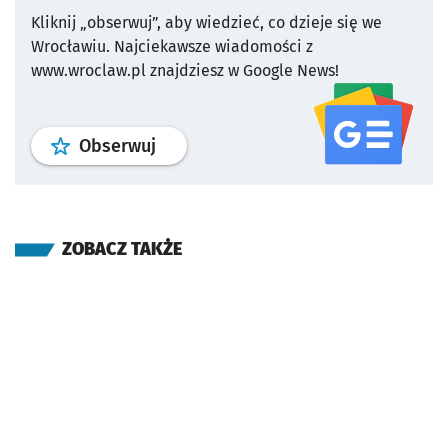
Kliknij „obserwuj”, aby wiedzieć, co dzieje się we
Wrocławiu.
Najciekawsze wiadomości z
www.wroclaw.pl znajdziesz w Google News!
profil
google news
serwisu wroclaw
Obserwuj
ZOBACZ TAKŻE