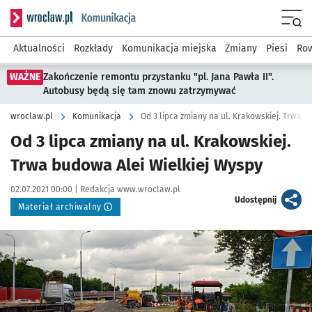
Serwis informacyjny wroclaw.pl podserwis: Komunikacja
Menu
Aktualności
Rozkłady
Komunikacja miejska
Zmiany
Piesi
Row
WAŻNE
Zakończenie remontu przystanku "pl. Jana Pawła II".
Autobusy będą się tam znowu zatrzymywać
wroclaw.pl
Komunikacja
Od 3 lipca zmiany na ul. Krakowskiej. Trwa 
Od 3 lipca zmiany na ul. Krakowskiej.
Trwa budowa Alei Wielkiej Wyspy
Data publikacji:
Autor:
02.07.2021 00:00 |
Redakcja www.wroclaw.pl
artykuł
Udostępnij
Materiał archiwalny
Kliknij, aby powiększyć