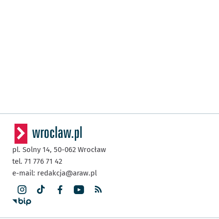
pl. Solny 14,
50-062
Wrocław
tel. 71 776 71 42
e-mail:
redakcja@araw.pl