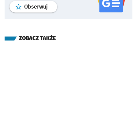
profil
google news
serwisu wroclaw
Obserwuj
ZOBACZ TAKŻE