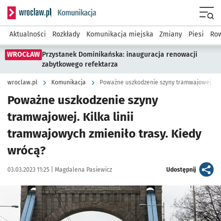
Serwis informacyjny wroclaw.pl podserwis: Komunikacja
Menu
Aktualności
Rozkłady
Komunikacja miejska
Zmiany
Piesi
Row
WROCŁAW
Przystanek Dominikańska: inauguracja renowacji
zabytkowego refektarza
wroclaw.pl
Komunikacja
Poważne uszkodzenie szyny
tramwajowej. Kilka linii
tramwajowych zmieniło trasy. Kiedy
wrócą?
Data publikacji:
Autor:
artykuł
03.03.2023 11:25 |
Magdalena Pasiewicz
Udostępnij
Kliknij, aby powiększyć