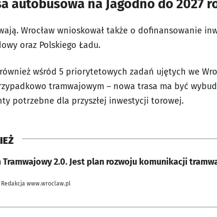
sa autobusowa na Jagodno do 2027 r
rwają. Wrocław wnioskował także o dofinansowanie in
owy oraz Polskiego Ładu.
ę również wśród 5 priorytetowych zadań ujętych we Wr
rzypadkowo tramwajowym – nowa trasa ma być wybud
y potrzebne dla przyszłej inwestycji torowej.
IEŻ
 Tramwajowy 2.0. Jest plan rozwoju komunikacji tramw
 Redakcja www.wroclaw.pl