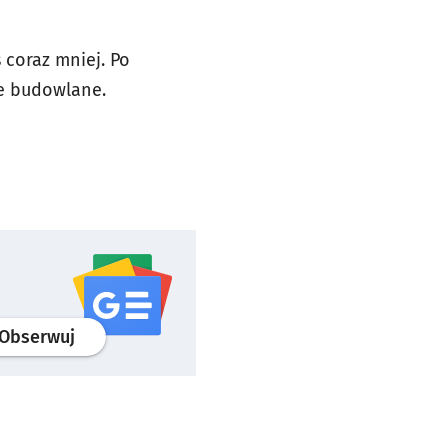
 coraz mniej. Po
ce budowlane.
profil
google news
serwisu wroclaw.pl
Obserwuj