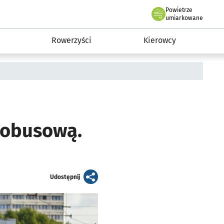
Powietrze
we Wrocławiu
munikacja
umiarkowane
Rowerzyści
Kierowcy
tobusową.
artykuł
Udostępnij