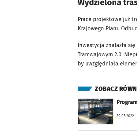
Wydzielona tra
Prace projektowe już t
Krajowego Planu Odbud
Inwestycja znalazła si
Tramwajowym 2.0. Niep
by uwzględniała element
ZOBACZ RÓWN
otworzy się w nowej karcie
Program
30.05.2022
|