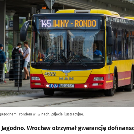
z Jagodnem i rondem w Iwinach. Zdjęcie ilustracyjne.
 Jagodno. Wrocław otrzymał gwarancję dofinan