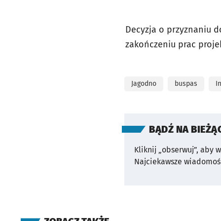
Decyzja o przyznaniu do
zakończeniu prac proje
Jagodno
buspas
I
BĄDŹ NA BIEŻĄ
Kliknij „obserwuj”, aby 
Najciekawsze wiadomośc