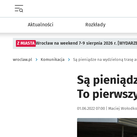
Menu główne portalu wroclaw.pl
Aktualności
Rozkłady
Z MIASTA
Wrocław na weekend 7-9 sierpnia 2026 r. [WYDARZ
wroclaw.pl
Komunikacja
Są pieniąd
To pierwsz
Data publikacji:
Autor:
01.06.2022 07:00 |
Maciej Wołodk
Kliknij, aby powiększyć