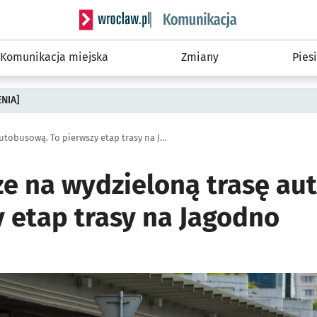
Serwis informacyjny wroclaw.pl podserwis: Ko
Komunikacja miejska
Zmiany
Piesi
ENIA]
Są pieniądze na wydzieloną trasę autobusową. To pierwszy etap trasy na Jagodno
ze na wydzieloną trasę au
y etap trasy na Jagodno
o