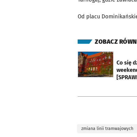
Od placu Dominikańskie
ZOBACZ RÓWN
otworzy się w nowej ka
Co się d
weekend
[SPRAW
zmiana linii tramwajowych