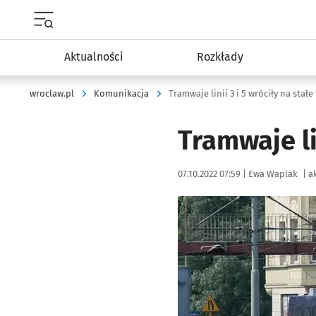
Menu główne portalu wroclaw.pl
Aktualności
Rozkłady
wroclaw.pl
Komunikacja
Tramwaje linii 3 i 5 wróciły na stałe
Tramwaje lin
Data publikacji:
Autor:
07.10.2022 07:59 |
Ewa Waplak
|
ak
Kliknij, aby powiększyć