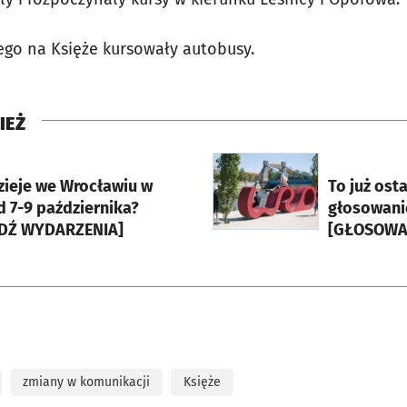
go na Księże kursowały autobusy.
IEŻ
rcie
otworzy się w nowej karci
zieje we Wrocławiu w
To już ost
 7-9 października?
głosowani
DŹ WYDARZENIA]
[GŁOSOWA
zmiany w komunikacji
Księże