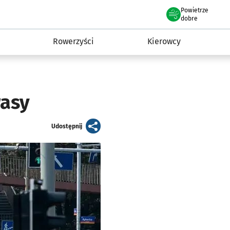
Powietrze
we Wrocławiu
munikacja
dobre
Rowerzyści
Kierowcy
rasy
artykuł
Udostępnij