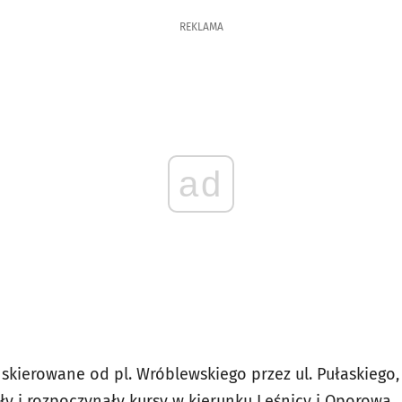
REKLAMA
ad
ły skierowane od pl. Wróblewskiego przez ul. Pułaskiego
ły i rozpoczynały kursy w kierunku Leśnicy i Oporowa.