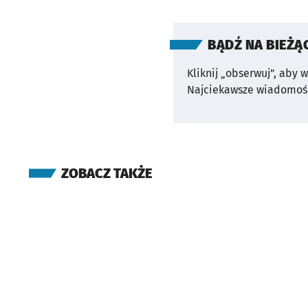
BĄDŹ NA BIEŻĄ
Kliknij „obserwuj”, aby 
Najciekawsze wiadomośc
ZOBACZ TAKŻE