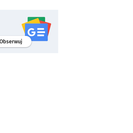
profil
google news
serwisu wroclaw.pl
Obserwuj