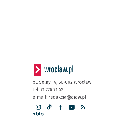
pl. Solny 14,
50-062
Wrocław
tel. 71 776 71 42
e-mail:
redakcja@araw.pl