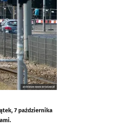
archiwum www.wroclaw.pl
ątek, 7 października
sami.