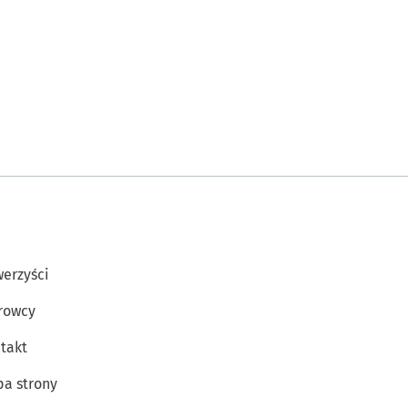
erzyści
rowcy
takt
a strony