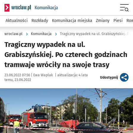
Serwis informacyjny wroclaw.pl podserwis: Komunikacja
Menu
Aktualności
Rozkłady
Komunikacja miejska
Zmiany
Piesi
Row
wroclaw.pl
Komunikacja
Tragiczny wypadek na ul.
Grabiszyńskiej. Po czterech godzinach
tramwaje wróciły na swoje trasy
Data publikacji:
Autor:
23.06.2022 07:56 |
Ewa Waplak
|
aktualizacja:
4 lata
artykuł
Udostępnij
temu, 23.06.2022
Kliknij, aby zobaczyć galerię
Kliknij, aby powiększyć