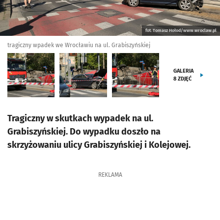
fot. Tomasz Hołod/www.wroclaw.pl
tragiczny wpadek we Wrocławiu na ul. Grabiszyńskiej
GALERIA
8
ZDJĘĆ
Tragiczny w skutkach wypadek na ul.
Grabiszyńskiej. Do wypadku doszło na
skrzyżowaniu ulicy Grabiszyńskiej i Kolejowej.
REKLAMA