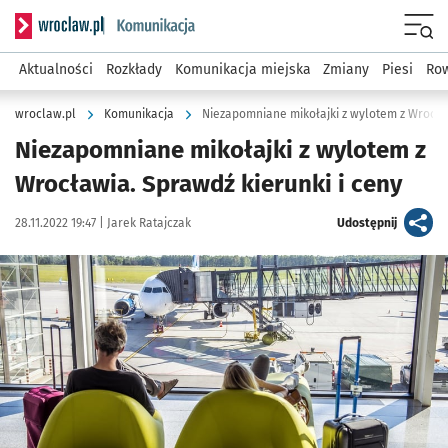
Serwis informacyjny wroclaw.pl podserwis: Komunikacja
Menu
Aktualności
Rozkłady
Komunikacja miejska
Zmiany
Piesi
Row
wroclaw.pl
Komunikacja
Niezapomniane mikołajki z wylotem z Wrocław
Niezapomniane mikołajki z wylotem z
Wrocławia. Sprawdź kierunki i ceny
Data publikacji:
Autor:
artykuł
28.11.2022 19:47 |
Jarek Ratajczak
Udostępnij
Kliknij, aby zobaczyć galerię