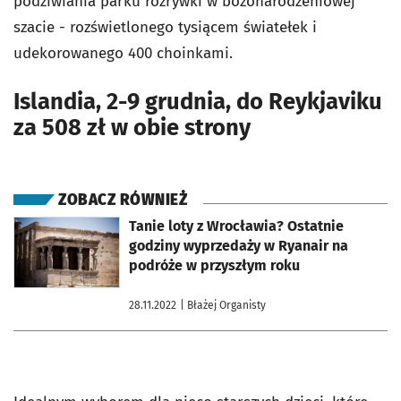
podziwiania parku rozrywki w bożonarodzeniowej
szacie - rozświetlonego tysiącem światełek i
udekorowanego 400 choinkami.
Islandia, 2-9 grudnia, do Reykjaviku
za 508 zł w obie strony
ZOBACZ RÓWNIEŻ
otworzy się w nowej karcie
Tanie loty z Wrocławia? Ostatnie
godziny wyprzedaży w Ryanair na
podróże w przyszłym roku
28.11.2022
| Błażej Organisty