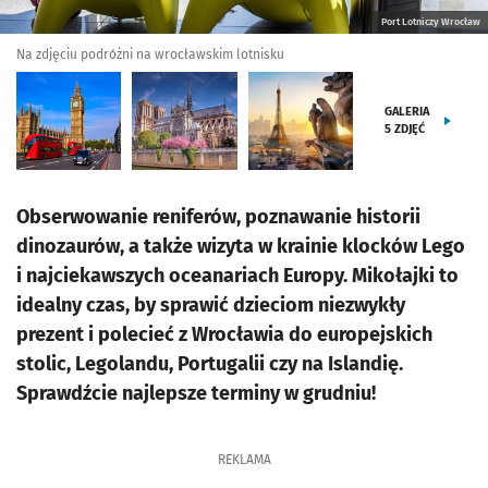
Port Lotniczy Wrocław
Na zdjęciu podróżni na wrocławskim lotnisku
GALERIA
5
ZDJĘĆ
Obserwowanie reniferów, poznawanie historii
dinozaurów, a także wizyta w krainie klocków Lego
i najciekawszych oceanariach Europy. Mikołajki to
idealny czas, by sprawić dzieciom niezwykły
prezent i polecieć z Wrocławia do europejskich
stolic, Legolandu, Portugalii czy na Islandię.
Sprawdźcie najlepsze terminy w grudniu!
REKLAMA