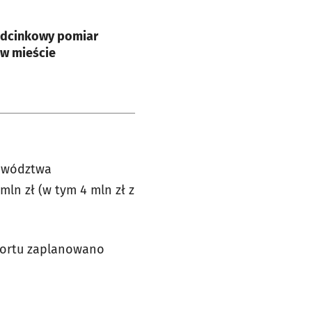
e
odcinkowy pomiar
 w mieście
jewództwa
ln zł (w tym 4 mln zł z
rortu zaplanowano