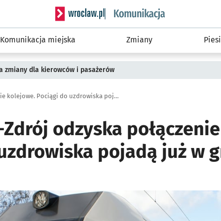
Serwis informacyjny wroclaw.pl podserwis: Ko
Komunikacja miejska
Zmiany
Piesi
a zmiany dla kierowców i pasażerów
Świeradów-Zdrój odzyska połączenie kolejowe. Pociągi do uzdrowiska pojadą już w grudniu
Zdrój odzyska połączenie
 uzdrowiska pojadą już w 