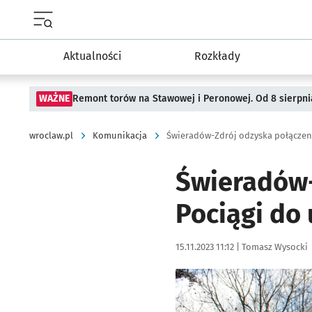
Menu główne portalu wroclaw.pl
Aktualności
Rozkłady
WAŻNE
Remont torów na Stawowej i Peronowej. Od 8 sierpni
wroclaw.pl
Komunikacja
Świeradów-
Pociągi do
Data publikacji:
Autor:
15.11.2023 11:12 |
Tomasz Wysocki
Kliknij, aby powiększyć