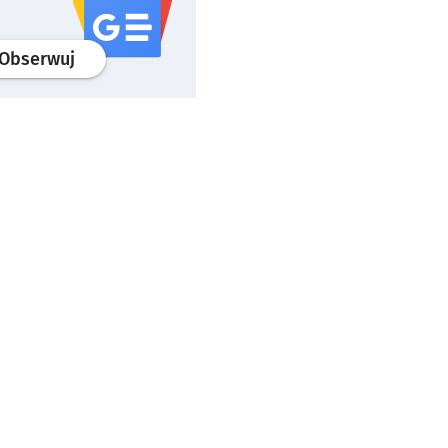
profil
google news
serwisu wroclaw.pl
Obserwuj