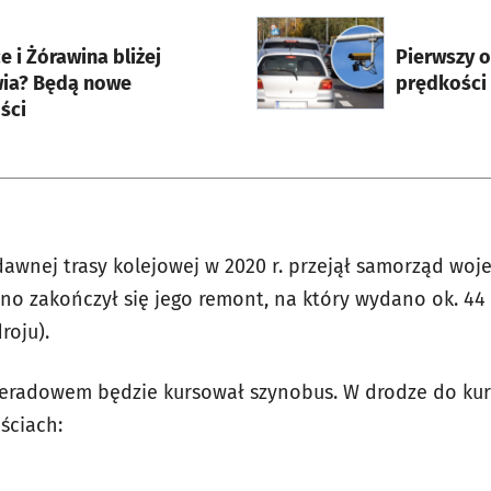
rcie
otworzy się w nowej karci
e i Żórawina bliżej
Pierwszy 
ia? Będą nowe
prędkości
ści
dawnej trasy kolejowej w 2020 r. przejął samorząd wo
o zakończył się jego remont, na który wydano ok. 44 m
roju).
eradowem będzie kursował szynobus. W drodze do ku
ściach: