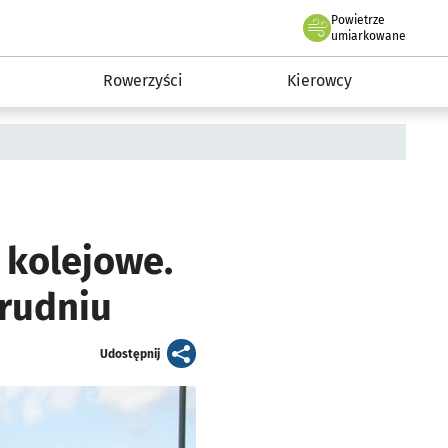
Powietrze
we Wrocławiu
munikacja
umiarkowane
Rowerzyści
Kierowcy
 kolejowe.
grudniu
artykuł
Udostępnij