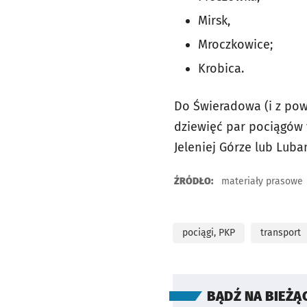
Mirsk,
Mroczkowice;
Krobica.
Do Świeradowa (i z powr
dziewięć par pociągów 
Jeleniej Górze lub Luba
ŹRÓDŁO:
materiały prasowe
pociągi, PKP
transport
BĄDŹ NA BIEŻĄ