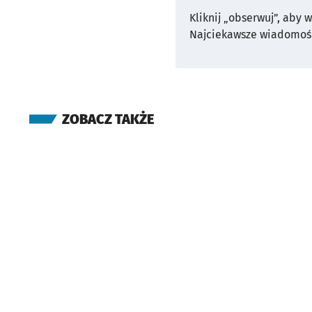
Kliknij „obserwuj”, aby 
Najciekawsze wiadomośc
ZOBACZ TAKŻE