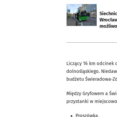
otworzy się w nowej ka
Siechnic
Wrocław
możliwo
Liczący 16 km odcinek 
dolnośląskiego. Niedawn
budżetu Świeradowa-Zd
Między Gryfowem a Świ
przystanki w miejscowo
Proszówka,