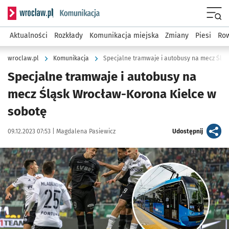
Serwis informacyjny wroclaw.pl podserwis: Komunikacja
Menu
Aktualności
Rozkłady
Komunikacja miejska
Zmiany
Piesi
Row
wroclaw.pl
Komunikacja
Specjalne tramwaje i autobusy na mecz Ślą
Specjalne tramwaje i autobusy na
mecz Śląsk Wrocław-Korona Kielce w
sobotę
Data publikacji:
Autor:
artykuł
09.12.2023 07:53 |
Magdalena Pasiewicz
Udostępnij
Kliknij, aby powiększyć