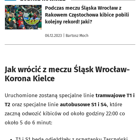
otworzy się w nowej karcie
Podczas meczu Śląska Wrocław z
Rakowem Częstochowa kibice pobili
kolejny rekord! Jaki?
06.12.2023
| Bartosz Moch
Jak wrócić z meczu Śląsk Wrocław-
Korona Kielce
Uruchomione zostaną specjalne linie
tramwajowe T1 i
T2
oraz specjalne linie
autobusowe S1 i S4
, które
zaczną odwozić kibiców od około godziny 22:00 co
około 5 do 6 minut:
T1 i S1 będą odjeżdżały z przystanku Tarczyński