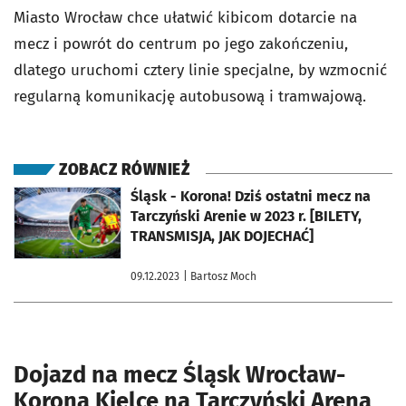
Miasto Wrocław chce ułatwić kibicom dotarcie na
mecz i powrót do centrum po jego zakończeniu,
dlatego uruchomi cztery linie specjalne, by wzmocnić
regularną komunikację autobusową i tramwajową.
ZOBACZ RÓWNIEŻ
otworzy się w nowej karcie
Śląsk - Korona! Dziś ostatni mecz na
Tarczyński Arenie w 2023 r. [BILETY,
TRANSMISJA, JAK DOJECHAĆ]
09.12.2023
| Bartosz Moch
Dojazd na mecz Śląsk Wrocław-
Korona Kielce na Tarczyński Arena