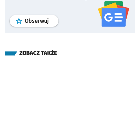
profil
google news
serwisu wroclaw
Obserwuj
ZOBACZ TAKŻE