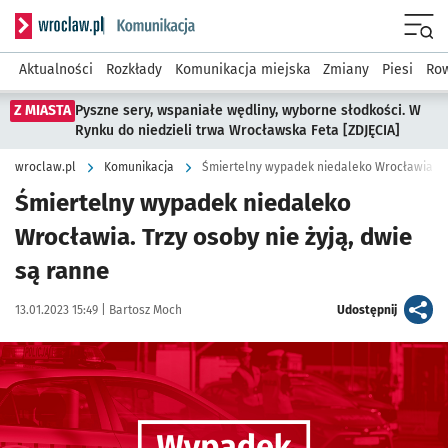
Serwis informacyjny wroclaw.pl podserwis: Komunikacja
Menu
Aktualności
Rozkłady
Komunikacja miejska
Zmiany
Piesi
Row
Z MIASTA
Pyszne sery, wspaniałe wędliny, wyborne słodkości. W
Rynku do niedzieli trwa Wrocławska Feta [ZDJĘCIA]
wroclaw.pl
Komunikacja
Śmiertelny wypadek niedaleko Wrocławia. Trz
Śmiertelny wypadek niedaleko
Wrocławia. Trzy osoby nie żyją, dwie
są ranne
Data publikacji:
Autor:
artykuł
13.01.2023 15:49 |
Bartosz Moch
Udostępnij
Kliknij, aby powiększyć