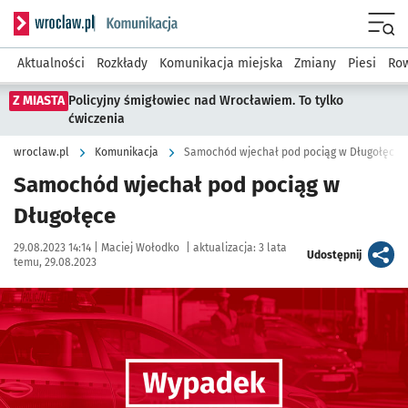
Serwis informacyjny wroclaw.pl podserwis: Komunikacja
Menu
Aktualności
Rozkłady
Komunikacja miejska
Zmiany
Piesi
Row
Z MIASTA
Policyjny śmigłowiec nad Wrocławiem. To tylko
ćwiczenia
wroclaw.pl
Komunikacja
Samochód wjechał pod pociąg w Długołęce
Samochód wjechał pod pociąg w
Długołęce
Data publikacji:
Autor:
29.08.2023 14:14 |
Maciej Wołodko
|
aktualizacja:
3 lata
artykuł
Udostępnij
temu, 29.08.2023
Kliknij, aby powiększyć