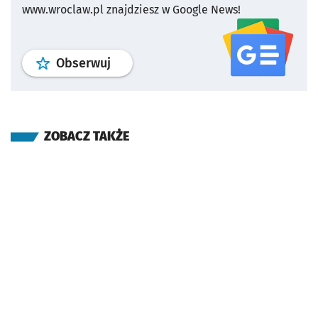
www.wroclaw.pl znajdziesz w Google News!
profil
google news
serwisu wroclaw
Obserwuj
ZOBACZ TAKŻE