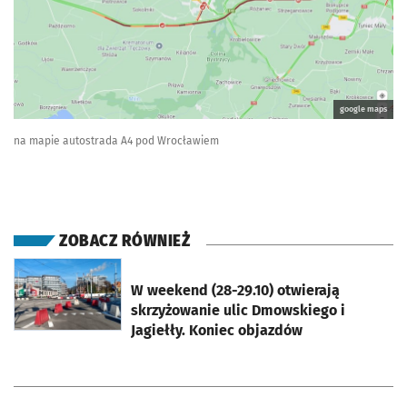
google maps
na mapie autostrada A4 pod Wrocławiem
ZOBACZ RÓWNIEŻ
otworzy się w nowej karcie
W weekend (28-29.10) otwierają
skrzyżowanie ulic Dmowskiego i
Jagiełły. Koniec objazdów