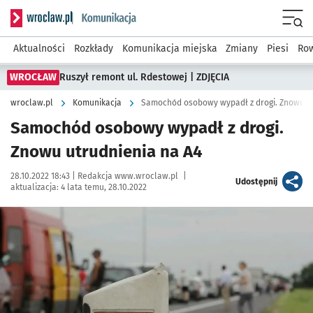
Serwis informacyjny wroclaw.pl podserwis: Komunikacja
Menu
Aktualności
Rozkłady
Komunikacja miejska
Zmiany
Piesi
Row
WROCŁAW
Ruszył remont ul. Rdestowej | ZDJĘCIA
wroclaw.pl
Komunikacja
Samochód osobowy wypadł z drogi. Znowu ut
Samochód osobowy wypadł z drogi.
Znowu utrudnienia na A4
Data publikacji:
Autor:
28.10.2022 18:43 |
Redakcja www.wroclaw.pl
|
artykuł
Udostępnij
aktualizacja:
4 lata temu, 28.10.2022
Kliknij, aby powiększyć