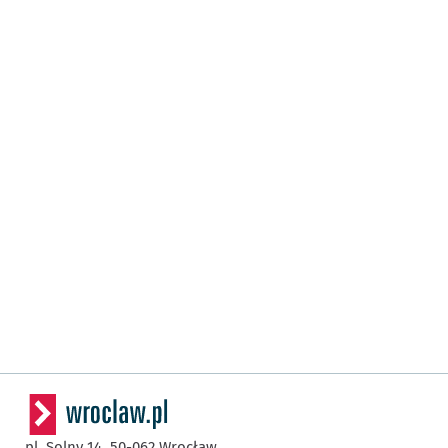
pl. Solny 14,
50-062
Wrocław