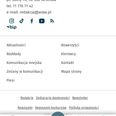
tel. 71 776 71 42
e-mail:
redakcja@araw.pl
Aktualności
Rowerzyści
Rozkłady
Kierowcy
Komunikacja miejska
Kontakt
Zmiany w komunikacji
Mapa strony
Piesi
Inne informacje
Redakcja
Deklaracja dostępności
Newsletter
Regulamin
Regulamin konkursów
Polityka prywatności
Strona główna - wroclaw.pl
Ustawienia cookies