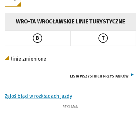
PRZEJDŹ DO ROZKŁADU LINII
WRO-TA WROCŁAWSKIE LINIE TURYSTYCZNE
B
T
PRZEJDŹ DO ROZKŁADU LINII
PRZEJDŹ DO ROZ
linie zmienione
LISTA WSZYSTKICH PRZYSTANKÓW
Zgłoś błąd w rozkładach jazdy
REKLAMA