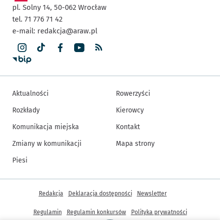
pl. Solny 14,
50-062
Wrocław
tel. 71 776 71 42
e-mail:
redakcja@araw.pl
Aktualności
Rowerzyści
Rozkłady
Kierowcy
Komunikacja miejska
Kontakt
Zmiany w komunikacji
Mapa strony
Piesi
Inne informacje
Redakcja
Deklaracja dostępności
Newsletter
Regulamin
Regulamin konkursów
Polityka prywatności