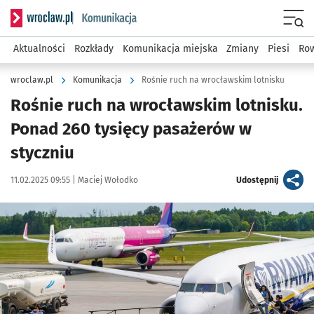
Serwis informacyjny wroclaw.pl podserwis: Komunikacja
Menu
Aktualności
Rozkłady
Komunikacja miejska
Zmiany
Piesi
Row
wroclaw.pl
Komunikacja
Rośnie ruch na wrocławskim lotnisku
Rośnie ruch na wrocławskim lotnisku.
Ponad 260 tysięcy pasażerów w
styczniu
Data publikacji:
Autor:
artykuł
11.02.2025 09:55 |
Maciej Wołodko
Udostępnij
Kliknij, aby powiększyć