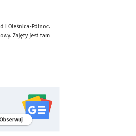
d i Oleśnica-Północ.
owy. Zajęty jest tam
profil
google news
serwisu wroclaw.pl
Obserwuj