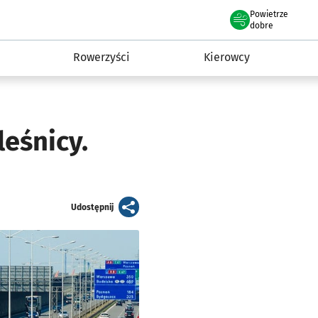
Powietrze
we Wrocławiu
munikacja
dobre
Rowerzyści
Kierowcy
eśnicy.
artykuł
Udostępnij