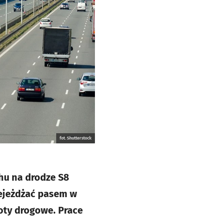
fot. Shutterstock
chu na drodze S8
zejeżdżać pasem w
oty drogowe. Prace