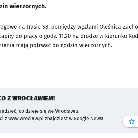
zin wieczornych.
rogowe na trasie S8, pomiędzy węzłami Oleśnica-Zachó
ąpiły do pracy o godz. 11.20 na drodze w kierunku Kud
nienia mają potrwać do godzin wieczornych.
CO Z WROCŁAWIEM!
wiedzieć, co dzieje się we Wrocławiu.
i z www.wroclaw.pl znajdziesz w Google News!