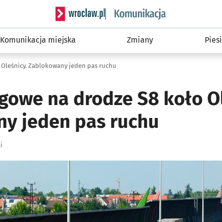
Serwis informacyjny wroclaw.pl podserwis: Ko
Komunikacja miejska
Zmiany
Piesi
 Oleśnicy. Zablokowany jeden pas ruchu
gowe na drodze S8 koło Ol
y jeden pas ruchu
i