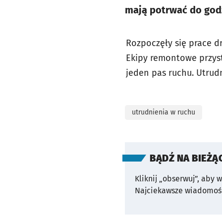
mają potrwać do god
Rozpoczęły się prace d
Ekipy remontowe przyst
jeden pas ruchu. Utrud
utrudnienia w ruchu
BĄDŹ NA BIEŻĄ
Kliknij „obserwuj”, aby 
Najciekawsze wiadomośc