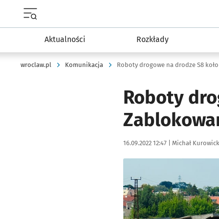
Menu główne portalu wroclaw.pl
Aktualności
Rozkłady
wroclaw.pl
Komunikacja
Roboty drogowe na drodze S8 koło
Roboty dro
Zablokowan
Data publikacji:
Autor:
16.09.2022 12:47 |
Michał Kurowick
Kliknij, aby powiększyć