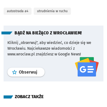
autostrada a4
utrudnienia w ruchu
BĄDŹ NA BIEŻĄCO Z WROCŁAWIEM!
Kliknij „obserwuj”, aby wiedzieć, co dzieje się we
Wrocławiu.
Najciekawsze wiadomości z
www.wroclaw.pl znajdziesz w Google News!
profil
google news
serwisu wroclaw
Obserwuj
ZOBACZ TAKŻE