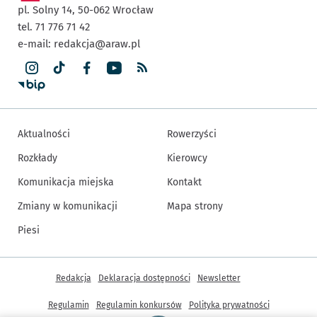
pl. Solny 14,
50-062
Wrocław
tel. 71 776 71 42
e-mail:
redakcja@araw.pl
Aktualności
Rowerzyści
Rozkłady
Kierowcy
Komunikacja miejska
Kontakt
Zmiany w komunikacji
Mapa strony
Piesi
Inne informacje
Redakcja
Deklaracja dostępności
Newsletter
Regulamin
Regulamin konkursów
Polityka prywatności