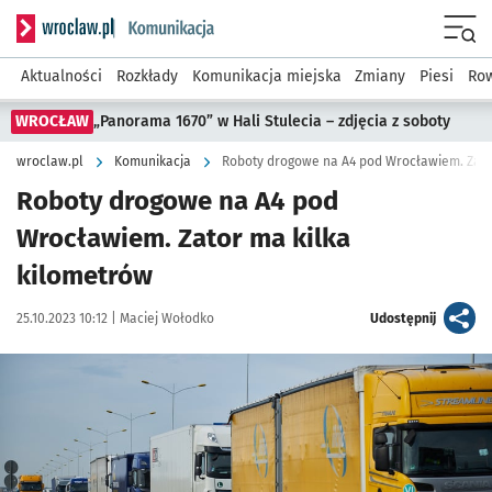
Serwis informacyjny wroclaw.pl podserwis: Komunikacja
Menu
Aktualności
Rozkłady
Komunikacja miejska
Zmiany
Piesi
Row
WROCŁAW
„Panorama 1670” w Hali Stulecia – zdjęcia z soboty
wroclaw.pl
Komunikacja
Roboty drogowe na A4 pod Wrocławiem. Zato
Roboty drogowe na A4 pod
Wrocławiem. Zator ma kilka
kilometrów
Data publikacji:
Autor:
artykuł
25.10.2023 10:12 |
Maciej Wołodko
Udostępnij
Kliknij, aby powiększyć