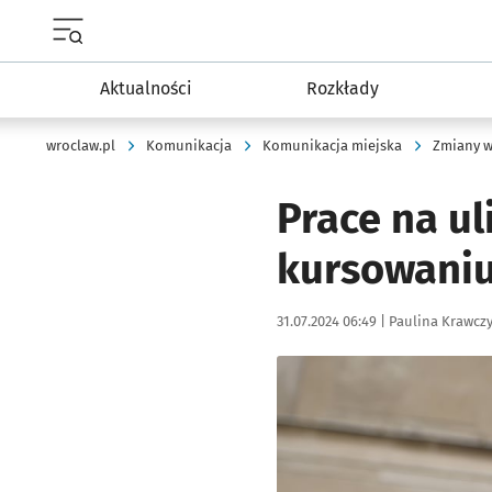
Menu główne portalu wroclaw.pl
Aktualności
Rozkłady
wroclaw.pl
Komunikacja
Komunikacja miejska
Zmiany w
Prace na ul
kursowaniu
Data publikacji:
Autor:
31.07.2024 06:49 |
Paulina Krawcz
Kliknij, aby powiększyć