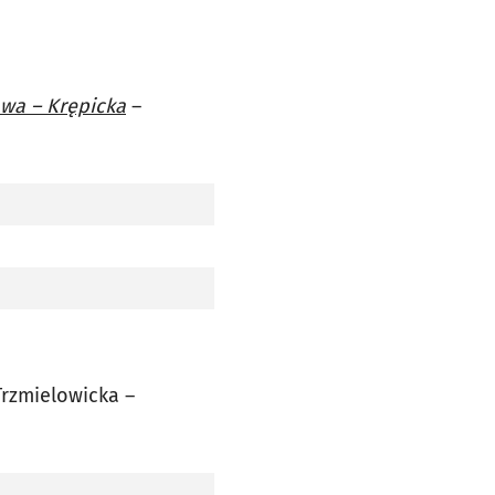
wa – Krępicka
–
Trzmielowicka –