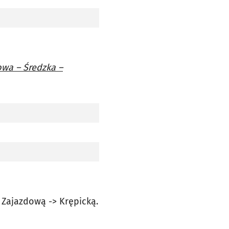
owa – Średzka –
> Zajazdową -> Krępicką.