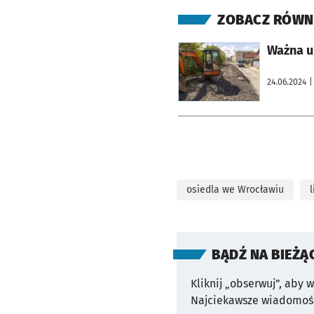
ZOBACZ RÓWN
otworzy się w nowej karcie
Ważna u
24.06.2024
|
osiedla we Wrocławiu
BĄDŹ NA BIEŻĄ
Kliknij „obserwuj”, aby 
Najciekawsze wiadomośc