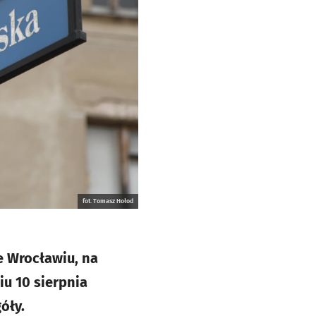
fot. Tomasz Hołod
e Wrocławiu, na
iu 10 sierpnia
óły.