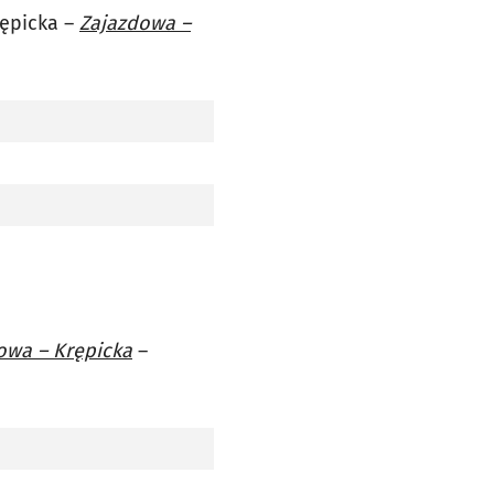
rępicka –
Zajazdowa –
owa – Krępicka
–