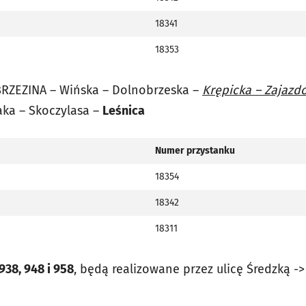
18341
18353
BRZEZINA – Wińska –
Dolnobrzeska
–
Krępicka – Zajazd
aka – Skoczylasa –
Leśnica
Numer przystanku
18354
18342
18311
938, 948 i 958
, będą realizowane przez ulicę Średzką -