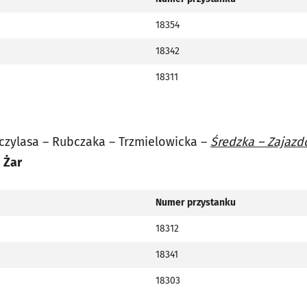
18354
18342
18311
czylasa – Rubczaka – Trzmielowicka –
Średzka – Zajaz
–
Żar
Numer przystanku
18312
18341
18303