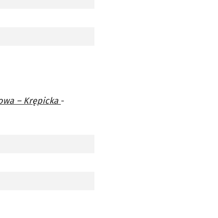
dowa – Krępicka
-