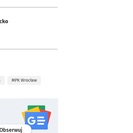
ncko
a
MPK Wrocław
profil
google news
serwisu wroclaw.pl
Obserwuj