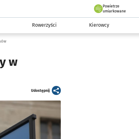
Powietrze
we Wrocławiu
munikacja
umiarkowane
Rowerzyści
Kierowcy
usów
ny w
artykuł
Udostępnij