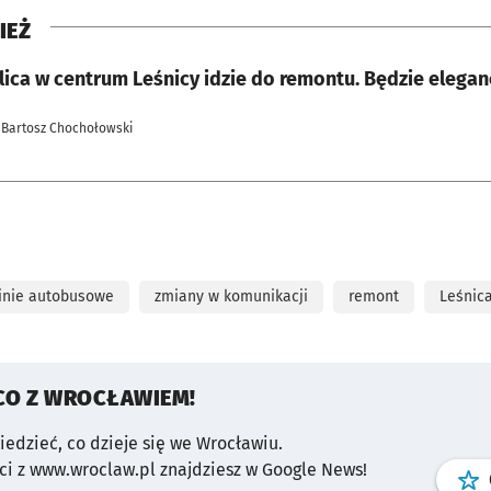
IEŻ
lica w centrum Leśnicy idzie do remontu. Będzie elega
 Bartosz Chochołowski
linie autobusowe
zmiany w komunikacji
remont
Leśnic
CO Z WROCŁAWIEM!
wiedzieć, co dzieje się we Wrocławiu.
i z www.wroclaw.pl znajdziesz w Google News!