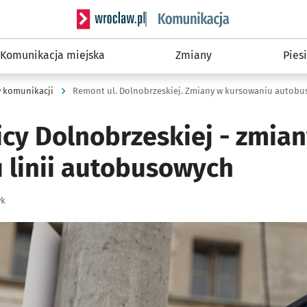
Serwis informacyjny wroclaw.pl podserwis: Ko
Komunikacja miejska
Zmiany
Piesi
 komunikacji
Remont ul. Dolnobrzeskiej. Zmiany w kursowaniu autob
icy Dolnobrzeskiej - zmia
 linii autobusowych
yk