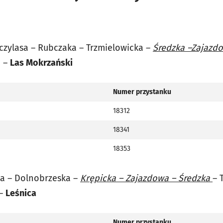
czylasa – Rubczaka – Trzmielowicka –
Średzka –Zajazdo
a –
Las Mokrzański
Numer przystanku
18312
18341
18353
a –
Dolnobrzeska
–
Krępicka – Zajazdowa – Średzka
– 
 –
Leśnica
Numer przystanku